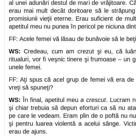
al unei adunări destul de mari de vrăjitoare. C
erau mai mult decât doritoare să le străpung
promisiunii vieţii eterne. Erau suficient de mul
apetitul meu nu punea în pericol pe niciuna dint
FF: Acele femei vă lăsau de bunăvoie să le beţ
WS:
Credeau, cum am crezut şi eu, că luând
ritualuri, vor fi veşnic tinere şi frumoase – un
unele femei.
FF: Aţi spus că acel grup de femei vă era de 
vreţi să spuneţi?
WS:
În final, apetitul meu
a crescut
. Lucram no
şi chiar trebuia să depun eforturi ca să nu at
pe care le vedeam. Eram plin de o poftă nu nu
şi pentru luarea violentă a acelui sânge. Vic
erau de ajuns.