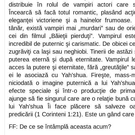
distribuie în rolul de vampiri actori care s
Încearcă să facă totul romantic, plasând acţ
eleganţei victoriene şi a hainelor frumoase.
tânăr, există vampiri mai „murdari” sau de or
cei din filmul „Băieţii pierduţi”. Vampirul es
incredibil de puternic şi carismatic. De obicei c
zugrăviţi ca laşi sau neghiobi. Tinerii de astăz
puterea eternă şi după eternitate. Vampirul 
acces la putere şi eternitate, fără „greutăţile”
ei le asociază cu Yah’shua. Fireşte, mass-
niciodată o imagine puternică a lui Yah’shu
efecte speciale şi într-o producţie de pri
ajunge să fie singurul care are o relaţie bună c
lui Yah’shua Îi face plăcere să salveze o
predicării (1 Corinteni 1:21). Este un gând car
FF: De ce se întâmplă aceasta acum?