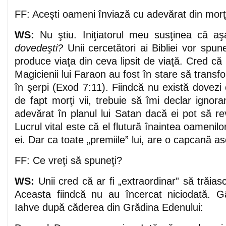
FF: Aceşti oameni înviază cu adevărat din morţ
WS:
Nu ştiu. Iniţiatorul meu susţinea că a
dovedeşti?
Unii cercetători ai Bibliei vor spu
produce viaţa din ceva lipsit de viaţă. Cred că 
Magicienii lui Faraon au fost în stare să transf
în şerpi (Exod 7:11). Fiindcă nu există dovez
de fapt morţi vii, trebuie să îmi declar igno
adevărat în planul lui Satan dacă ei pot să re
Lucrul vital este că el flutură înaintea oamenil
ei. Dar ca toate „premiile” lui, are o capcană a
FF: Ce vreţi să spuneţi?
WS:
Unii cred că ar fi „extraordinar” să trăias
Aceasta fiindcă nu au încercat niciodată. G
Iahve după căderea din Grădina Edenului: