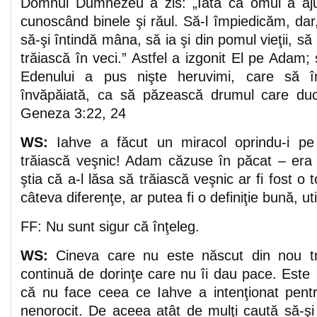
Domnul Dumnezeu a zis: „Iată că omul a aju
cunoscând binele şi răul. Să-l împiedicăm, d
să-şi întindă mâna, să ia şi din pomul vieţii, s
trăiască în veci.” Astfel a izgonit El pe Adam; şi
Edenului a pus nişte heruvimi, care să î
învăpăiată, ca să păzească drumul care duce
Geneza 3:22, 24
WS:
Iahve a făcut un miracol oprindu-i pe 
trăiască veşnic! Adam căzuse în păcat – era m
ştia că a-l lăsa să trăiască veşnic ar fi fost o t
câteva diferenţe, ar putea fi o definiţie bună, uti
FF: Nu sunt sigur că înţeleg.
WS:
Cineva care nu este născut din nou tr
continuă de dorinţe care nu îi dau pace. Este
că nu face ceea ce Iahve a intenţionat pent
nenorocit. De aceea atât de mulţi caută să-şi 