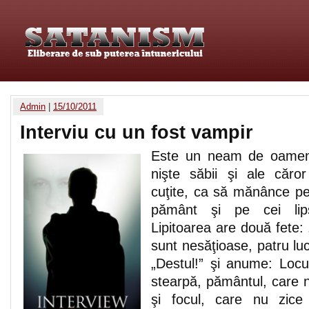
Admin
|
15/10/2011
Interviu cu un fost vampir
Este un neam de oameni 
nişte săbii şi ale căro
cuţite, ca să mănânce pe
pământ şi pe cei lips
Lipitoarea are două fete: 
sunt nesăţioase, patru luc
„Destul!” şi anume: Locui
stearpă, pământul, care n
şi focul, care nu zice 