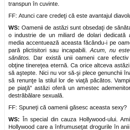
transpun în cuvinte.
FF: Atunci care credeţi că este avantajul diavol
WS:
Oamenii de astăzi sunt obsedaţi de sănătat
o industrie de un miliard de dolari dedicată 
media accentuează aceasta făcându-i pe oame
pară plictisitori sau incapabili.
Acum, nu este 
sănătos.
Dar există unii oameni care efecti
obţine tinereţea eternă. Ca orice altceva astăz
să aştepte. Nici nu vor să-şi plece genunchii în
să renunţe la stilul lor de viaţă păcătos. Vampi
pe piaţă” astăzi oferă un amestec ademenitor
destrăbălare sexuală.
FF: Spuneţi că oamenii găsesc aceasta sexy?
WS:
În special din cauza Hollywood-ului. Amin
Hollywood care a înfrumuseţat drogurile în anii 