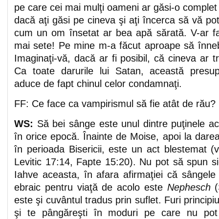
pe care cei mai mulţi oameni ar găsi-o complet
dacă aţi găsi pe cineva şi aţi încerca să vă potol
cum un om însetat ar bea apă sărată. V-ar fa
mai sete! Pe mine m-a făcut aproape să înneb
Imaginaţi-vă, dacă ar fi posibil, că cineva ar tr
Ca toate darurile lui Satan, această presup
aduce de fapt chinul celor condamnaţi.
FF: Ce face ca vampirismul să fie atât de rău?
WS:
Să bei sânge este unul dintre puţinele act
în orice epocă. Înainte de Moise, apoi la darea
în perioada Bisericii, este un act blestemat 
Levitic 17:14, Fapte 15:20). Nu pot să spun s
Iahve aceasta, în afara afirmaţiei că sângele
ebraic pentru viaţă de acolo este
Nephesch
este şi cuvântul tradus prin suflet. Furi principi
şi te pângăreşti în moduri pe care nu pot