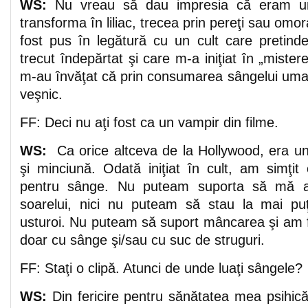
WS:
Nu vreau să dau impresia că eram un
transforma în liliac, trecea prin pereţi sau omo
fost pus în legătură cu un cult care pretinde
trecut îndepărtat şi care m-a iniţiat în „mister
m-au învăţat că prin consumarea sângelui uma
veşnic.
FF: Deci nu aţi fost ca un vampir din filme.
WS:
Ca orice altceva de la Hollywood, era u
şi minciună. Odată iniţiat în cult, am simţit
pentru sânge. Nu puteam suporta să mă af
soarelui, nici nu puteam să stau la mai puţ
usturoi. Nu puteam să suport mâncarea şi am f
doar cu sânge şi/sau cu suc de struguri.
FF: Staţi o clipă. Atunci de unde luaţi sângele?
WS:
Din fericire pentru sănătatea mea psihic