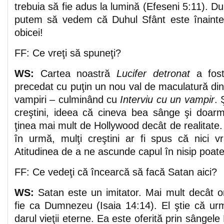
trebuia să fie adus la lumină (Efeseni 5:11). D
putem să vedem că Duhul Sfânt este înaintea
obicei!
FF: Ce vreţi să spuneţi?
WS:
Cartea noastră
Lucifer detronat
a fost
precedat cu puţin un nou val de maculatură d
vampiri – culminând cu
Interviu cu un vampir
. 
creştini, ideea că cineva bea sânge şi doarme
ţinea mai mult de Hollywood decât de realitate. 
în urmă, mulţi creştini ar fi spus că nici vr
Atitudinea de a ne ascunde capul în nisip poate
FF: Ce vedeţi că încearcă să facă Satan aici?
WS:
Satan este un imitator. Mai mult decât or
fie ca Dumnezeu (Isaia 14:14). El ştie că urm
darul vieţii eterne. Ea este oferită prin sângele