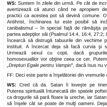
WS:
Suntem în zilele din urmă. Pe cât de incre
avertizează că atunci când ne apropiem de
practici ca acestea pot să devină comune. O
Antihrist, închinarea lui este posibil să in
canibalismul – în special faţă de rămăşiţa p
partea adepţilor săi (Psalmul 14:4, 16:4, 27:2; 
încearcă să distrugă tabuurile din vechime 
instituit. A încercat deja să facă curvia şi 
Urmează sexul cu copii, dacă grupurile
homosexualilor vor obţine ceea ce cer. Pute
„Drepturi Egale pentru Vampiri”
, dacă Isus nu v
FF: Deci este parte a înşelătoriei din vremurile
WS:
Cred că da. Satan îi loveşte pe tineri 
Puterea spirituală întunecată din spatele poft
ca drogurile să pară floare la ureche, iar Satan
să înşele cât se poate de mulţi oameni. Deja 