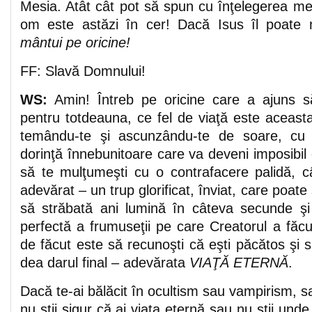
Mesia. Atât cât pot să spun cu înţelegerea 
om este astăzi în cer! Dacă Isus îl poate
mântui pe oricine!
FF: Slavă Domnului!
WS:
Amin! Întreb pe oricine care a ajuns s
pentru totdeauna, ce fel de viaţă este aceasta?
temându-te şi ascunzându-te de soare, cu 
dorinţă înnebunitoare care va deveni imposibil
să te mulţumeşti cu o contrafacere palidă, câ
adevărat – un trup glorificat, înviat, care poate 
să străbată ani lumină în câteva secunde şi
perfectă a frumuseţii pe care Creatorul a făcut
de făcut este să recunoşti că eşti păcătos şi să 
dea darul final – adevărata
VIAŢĂ ETERNĂ
.
Dacă te-ai bălăcit în ocultism sau vampirism, s
nu ştii sigur că ai viaţa eternă sau nu ştii und