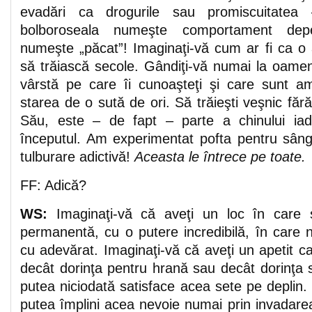
evadări ca drogurile sau promiscuitate
bolboroseala numeşte comportament depe
numeşte „păcat”! Imaginaţi-vă cum ar fi ca 
să trăiască secole. Gândiţi-vă numai la oamen
vârstă pe care îi cunoaşteţi şi care sunt amar
starea de o sută de ori. Să trăieşti veşnic f
Său, este – de fapt – parte a chinului iad
începutul. Am experimentat pofta pentru sân
tulburare adictivă!
Aceasta le întrece pe toate.
FF: Adică?
WS:
Imaginaţi-vă că aveţi un loc în care 
permanentă, cu o putere incredibilă, în care 
cu adevărat. Imaginaţi-vă că aveţi un apetit c
decât dorinţa pentru hrană sau decât dorinţa
putea niciodată satisface acea sete pe deplin. 
putea împlini acea nevoie numai prin invadare