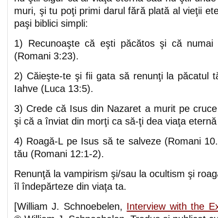
muri, şi tu poţi primi darul fără plată al vieţii 
paşi biblici simpli:
1) Recunoaşte că eşti păcătos şi că numai 
(Romani 3:23).
2) Căieşte-te şi fii gata să renunţi la păcatul t
Iahve (Luca 13:5).
3) Crede că Isus din Nazaret a murit pe cruce
şi că a înviat din morţi ca să-ţi dea viaţa eter
4) Roagă-L pe Isus să te salveze (Romani 10.
tău (Romani 12:1-2).
Renunţă la vampirism şi/sau la ocultism şi ro
îl îndepărteze din viaţa ta.
[William J. Schnoebelen,
Interview with the E