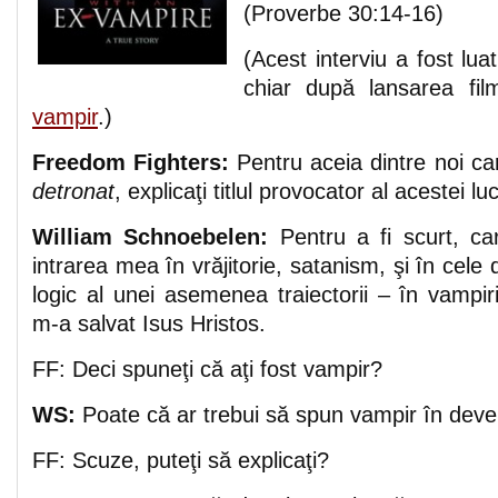
(Proverbe 30:14-16)
(Acest interviu a fost lu
chiar după lansarea fil
vampir
.)
Freedom Fighters:
Pentru aceia dintre noi ca
detronat
, explicaţi titlul provocator al acestei luc
William Schnoebelen:
Pentru a fi scurt, car
intrarea mea în vrăjitorie, satanism, şi în cele 
logic al unei asemenea traiectorii – în vampi
m-a salvat Isus Hristos.
FF: Deci spuneţi că aţi fost vampir?
WS:
Poate că ar trebui să spun vampir în deve
FF: Scuze, puteţi să explicaţi?