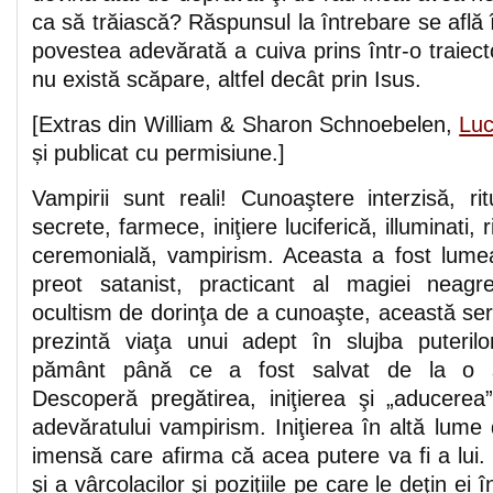
ca să trăiască? Răspunsul la întrebare se află 
povestea adevărată a cuiva prins într-o traiecto
nu există scăpare, altfel decât prin Isus.
[Extras din William & Sharon Schnoebelen,
Luc
și publicat cu permisiune.]
Vampirii sunt reali! Cunoaştere interzisă, ritu
secrete, farmece, iniţiere luciferică, illuminati, 
ceremonială, vampirism. Aceasta a fost lumea 
preot satanist, practicant al magiei neagr
ocultism de dorinţa de a cunoaşte, această se
prezintă viaţa unui adept în slujba puteril
pământ până ce a fost salvat de la o so
Descoperă pregătirea, iniţierea şi „aducerea”
adevăratului vampirism. Iniţierea în altă lume 
imensă care afirma că acea putere va fi a lui. 
şi a vârcolacilor şi poziţiile pe care le deţin ei