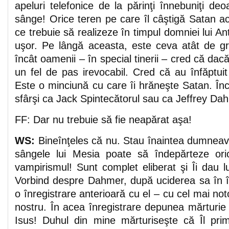
apeluri telefonice de la părinţi înnebuniţi deo
sânge! Orice teren pe care îl câştigă Satan 
ce trebuie să realizeze în timpul domniei lui Ant
uşor. Pe lângă aceasta, este ceva atât de g
încât oamenii – în special tinerii – cred că dac
un fel de pas irevocabil. Cred că au înfăptuit
Este o minciună cu care îi hrăneşte Satan. În
sfârşi ca Jack Spintecătorul sau ca Jeffrey Da
FF: Dar nu trebuie să fie neapărat aşa!
WS:
Bineînţeles că nu. Stau înaintea dumnea
sângele lui Mesia poate să îndepărteze oric
vampirismul! Sunt complet eliberat şi Îi dau lu
Vorbind despre Dahmer, după uciderea sa în 
o înregistrare anterioară cu el – cu cel mai not
nostru. În acea înregistrare depunea mărturie 
Isus! Duhul din mine mărturiseşte că Îl pri