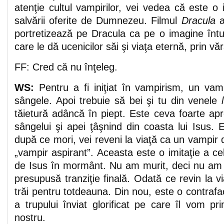
atenţie cultul vampirilor, vei vedea că este o
salvării oferite de Dumnezeu. Filmul
Dracula
a
portretizează pe Dracula ca pe o imagine întu
care le dă ucenicilor săi şi viaţa eternă, prin 
FF: Cred că nu înţeleg.
WS:
Pentru a fi iniţiat în vampirism, un vamp
sângele. Apoi trebuie să bei şi tu din venele
tăietură adâncă în piept. Este ceva foarte ap
sângelui şi apei ţâşnind din coasta lui Isus. Ei
după ce mori, vei reveni la viaţă ca un vampir 
„vampir aspirant”. Aceasta este o imitaţie a cel
de Isus în mormânt. Nu am murit, deci nu am 
presupusă tranziţie finală. Odată ce revin la v
trăi pentru totdeauna. Din nou, este o contrafac
a trupului înviat glorificat pe care îl vom pr
nostru.