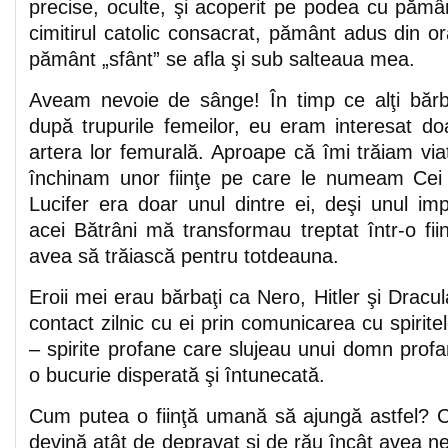
precise, oculte, şi acoperit pe podea cu pămâ
cimitirul catolic consacrat, pământ adus din o
pământ „sfânt” se afla şi sub salteaua mea.
Aveam nevoie de sânge! În timp ce alţi bărb
după trupurile femeilor, eu eram interesat do
artera lor femurală. Aproape că îmi trăiam via
închinam unor fiinţe pe care le numeam Cei B
Lucifer era doar unul dintre ei, deşi unul i
acei Bătrâni mă transformau treptat într-o fi
avea să trăiască pentru totdeauna.
Eroii mei erau bărbaţi ca Nero, Hitler şi Drac
contact zilnic cu ei prin comunicarea cu spirit
– spirite profane care slujeau unui domn prof
o bucurie disperată şi întunecată.
Cum putea o fiinţă umană să ajungă astfel? 
devină atât de depravat şi de rău încât avea 