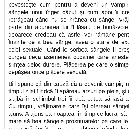
povesteşte cum pentru a deveni un vampir 
sângele unui înger căzut şi cum apoi îi cre
retrăgeau când nu se hrănea cu sânge. Vrăji
parte din adunarea lui îl lăsau de bună-voi
deoarece credeau că astfel vor rămâne pentr
Înainte de a bea sânge, avea o stare de exc
celei sexuale. Când le sorbea sângele îi creşt
curgea ceva asemenea cocainei care anestez
simţea deloc durere. Plăcerea pe care o simţ
depăşea orice plăcere sexuală.
Bill spune că din cauză că a devenit vampir, n
timpul zilei fiindcă îi apăreau arsuri pe piele, şi 
slujbă în schimbul trei fiindcă putea să iasă
Cu timpul, vrăjitoarele care îşi ofereau sâng
ajuns. A ajuns ca noaptea, în timp ce lucra, să 
mare să bea sângele prostituatelor pe care le
pe stradă, încât cu greu se abţinea, gândindu-s