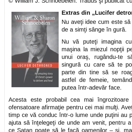
© William J. Schnoebelen. Tradus şi publicat c
Extras din
„Lucifer detro
Nu aveţi idee cum este să 
de a simţi sânge în gură.
Nu vă puteţi imagina c
maşina la miezul nopţii p
unui oraş, rugându-te s
singură cu care să te po
parte din tine să se ro
astfel de femeie, temân
putea într-adevăr face.
Acesta este probabil cea mai îngrozitoare
ofensatoare afirmaţie pentru cei mai mulţi. Ave
timp ce vă conduc într-o lume unde puţini au 
ajuta să înţelegeţi de unde am venit, pentru 
ce Satan poate să le facă oamenilor – şi, ma