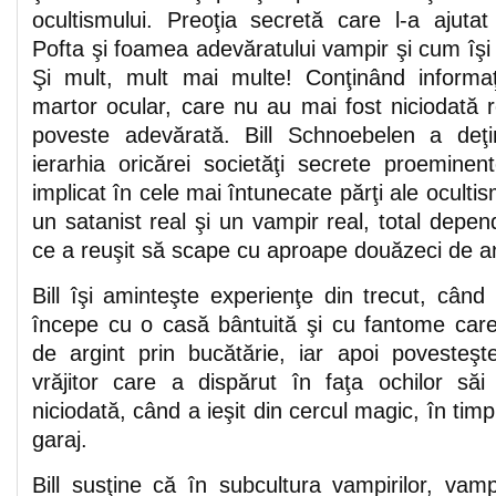
ocultismului. Preoţia secretă care l-a ajutat
Pofta şi foamea adevăratului vampir şi cum îşi d
Şi mult, mult mai multe! Conţinând informaţ
martor ocular, care nu au mai fost niciodată r
poveste adevărată. Bill Schnoebelen a deţin
ierarhia oricărei societăţi secrete proeminen
implicat în cele mai întunecate părţi ale ocultism
un satanist real şi un vampir real, total dep
ce a reuşit să scape cu aproape douăzeci de a
Bill îşi aminteşte experienţe din trecut, când 
începe cu o casă bântuită şi cu fantome car
de argint prin bucătărie, iar apoi povesteş
vrăjitor care a dispărut în faţa ochilor să
niciodată, când a ieşit din cercul magic, în timp
garaj.
Bill susţine că în subcultura vampirilor, vamp