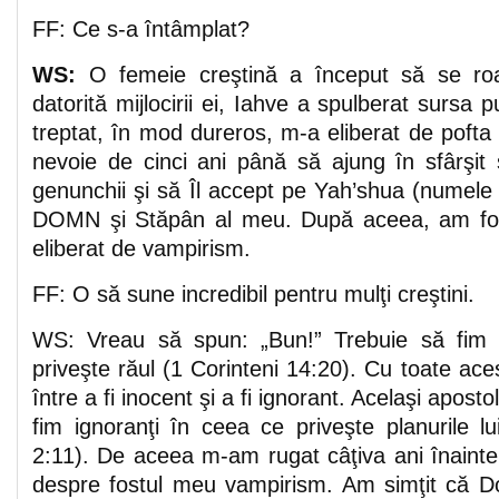
FF: Ce s-a întâmplat?
WS:
O femeie creştină a început să se roa
datorită mijlocirii ei, Iahve a spulberat sursa 
treptat, în mod dureros, m-a eliberat de pofta
nevoie de cinci ani până să ajung în sfârşit
genunchii şi să Îl accept pe Yah’shua (numele e
DOMN şi Stăpân al meu. După aceea, am fost
eliberat de vampirism.
FF: O să sune incredibil pentru mulţi creştini.
WS: Vreau să spun: „Bun!” Trebuie să fim 
priveşte răul (1 Corinteni 14:20). Cu toate aces
între a fi inocent şi a fi ignorant. Acelaşi apost
fim ignoranţi în ceea ce priveşte planurile l
2:11). De aceea m-am rugat câţiva ani înainte
despre fostul meu vampirism. Am simţit că 