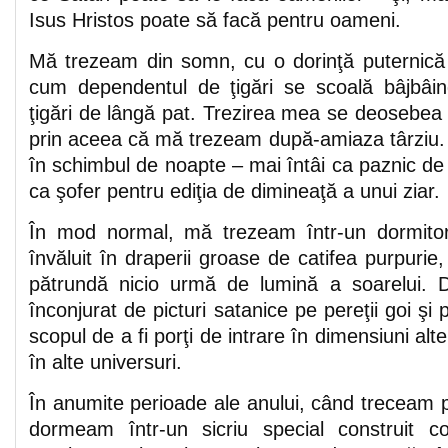
Isus Hristos poate să facă pentru oameni.
Mă trezeam din somn, cu o dorinţă puternică 
cum dependentul de ţigări se scoală bâjbâi
ţigări de lângă pat. Trezirea mea se deosebea 
prin aceea că mă trezeam după-amiaza târziu.
în schimbul de noapte – mai întâi ca paznic de 
ca şofer pentru ediţia de dimineaţă a unui ziar.
În mod normal, mă trezeam într-un dormito
învăluit în draperii groase de catifea purpurie
pătrundă nicio urmă de lumină a soarelui.
înconjurat de picturi satanice pe pereţii goi şi
scopul de a fi porţi de intrare în dimensiuni alter
în alte universuri.
În anumite perioade ale anului, când treceam p
dormeam într-un sicriu special construit c