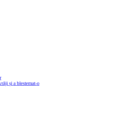
r
vrăji și a blestemat-o