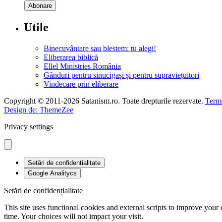
Utile
Binecuvântare sau blestem: tu alegi!
Eliberarea biblică
Ellel Ministries România
Gânduri pentru sinucigași și pentru supraviețuitori
Vindecare prin eliberare
Copyright © 2011-2026 Satanism.ro. Toate drepturile rezervate.
Terme
Design de: ThemeZee
Privacy settings
Setări de confidențialitate
Google Analitycs
Setări de confidențialitate
This site uses functional cookies and external scripts to improve your
time. Your choices will not impact your visit.