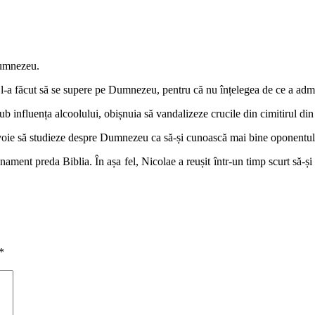
 Dumnezeu.
 l-a făcut să se supere pe Dumnezeu, pentru că nu înțelegea de ce a admis
b influența alcoolului, obișnuia să vandalizeze crucile din cimitirul din l
 nevoie să studieze despre Dumnezeu ca să-și cunoască mai bine oponentul
ament preda Biblia. În așa fel, Nicolae a reușit într-un timp scurt să-ș
*