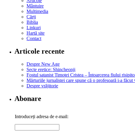
Articole
Mântuire
Multimedia
Cărți
Biblia
Linkuri
Hartă site
Contact
Articole recente
Despre New Age
Secte eretice: Shincheonji
Fostul satanist Timotei Cristea – Întoarcerea fiului risipito
Mărturiile jurnalistei care spune că o profesoară i-a făcut 
Despre vrăjitorie
Abonare
Introduceți adresa de e-mail: