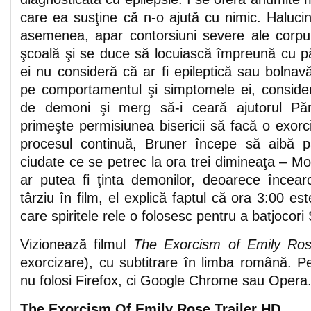
care ea susţine că n-o ajută cu nimic. Halucina
asemenea, apar contorsiuni severe ale corpul
şcoală şi se duce să locuiască împreună cu pări
ei nu consideră că ar fi epileptică sau bolna
pe comportamentul şi simptomele ei, conside
de demoni şi merg să-i ceară ajutorul Păr
primeşte permisiunea bisericii să facă o exor
procesul continuă, Bruner începe să aibă 
ciudate ce se petrec la ora trei dimineaţa – M
ar putea fi ţinta demonilor, deoarece încea
târziu în film, el explică faptul că ora 3:00 est
care spiritele rele o folosesc pentru a batjocori
Vizionează filmul
The Exorcism of Emily Ro
exorcizare), cu subtitrare în limba română. Pe
nu folosi Firefox, ci Google Chrome sau Opera
The Exorcism Of Emily Rose Trailer HD