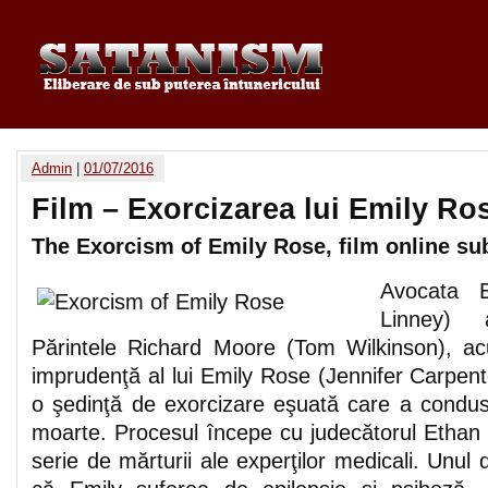
Admin
|
01/07/2016
Film – Exorcizarea lui Emily Ro
The Exorcism of Emily Rose, film online sub
Avocata E
Linney) 
Părintele Richard Moore (Tom Wilkinson), ac
imprudenţă al lui Emily Rose (Jennifer Carpent
o şedinţă de exorcizare eşuată care a condus
moarte. Procesul începe cu judecătorul Etha
serie de mărturii ale experţilor medicali. Unul 