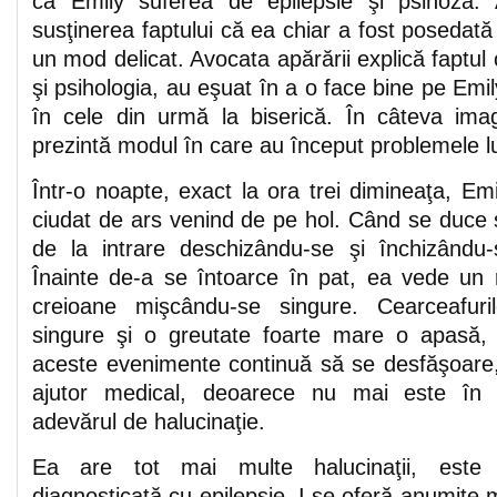
că Emily suferea de epilepsie şi psihoză.
susţinerea faptului că ea chiar a fost posedată ş
un mod delicat. Avocata apărării explică faptul 
şi psihologia, au eşuat în a o face bine pe Emily
în cele din urmă la biserică. În câteva imag
prezintă modul în care au început problemele lu
Într-o noapte, exact la ora trei dimineaţa, E
ciudat de ars venind de pe hol. Când se duce 
de la intrare deschizându-se şi închizându
Înainte de-a se întoarce în pat, ea vede un r
creioane mişcându-se singure. Cearceafuri
singure şi o greutate foarte mare o apasă,
aceste evenimente continuă să se desfăşoare
ajutor medical, deoarece nu mai este în 
adevărul de halucinaţie.
Ea are tot mai multe halucinaţii, este a
diagnosticată cu epilepsie. I se oferă anumit