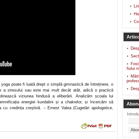
Lin
Har
Co
Artic
Des
Sect
Fost
fiului r
Mărt
profeso
oga poate fi luată drept o simplă gimnastică de întreținere, o
Desp
re a stresului sau este mai mult decât atât, adică o practică
inească viziunea hindusă a eliberării. Analizăm școala lui
mnificația energiei kundalini și a chakrelor, și încercăm să
Abon
ga cu credința creștină. – Ernest Valea (Cugetări apologetice,
Introd