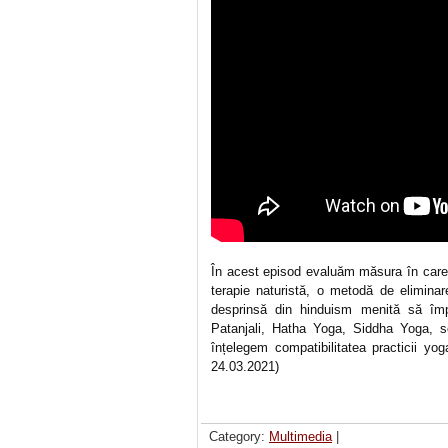
În acest episod evaluăm măsura în care y
terapie naturistă, o metodă de elimina
desprinsă din hinduism menită să împl
Patanjali, Hatha Yoga, Siddha Yoga, se
înțelegem compatibilitatea practicii yo
24.03.2021)
Category:
Multimedia
|