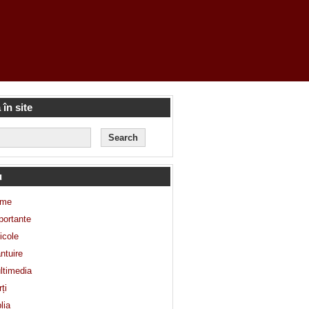
 în site
u
me
portante
icole
ntuire
ltimedia
ți
lia