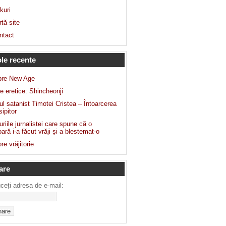
kuri
tă site
ntact
ole recente
pre New Age
e eretice: Shincheonji
ul satanist Timotei Cristea – Întoarcerea
isipitor
uriile jurnalistei care spune că o
ară i-a făcut vrăji și a blestemat-o
re vrăjitorie
are
uceți adresa de e-mail: