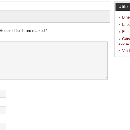
Utile
Bine
Elib
Required fields are marked
*
Elle
Gând
supravi
Vind