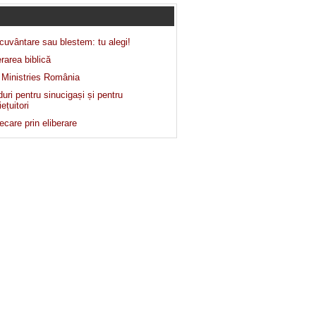
cuvântare sau blestem: tu alegi!
erarea biblică
l Ministries România
uri pentru sinucigași și pentru
ețuitori
ecare prin eliberare