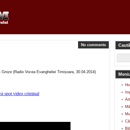
No comments
Caută
s Groze (Radio Vocea Evangheliei Timișoara, 30.04.2014)
Meni
Ho
Im
Art
Mâ
Mu
Căr
Bib