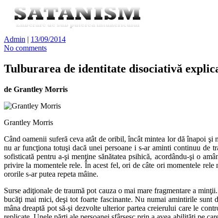
Admin
|
13/09/2014
No comments
Tulburarea de identitate disociativă explic
de Grantley Morris
Grantley Morris
Când oamenii suferă ceva atât de oribil, încât mintea lor dă înapoi şi
nu ar funcţiona totuşi dacă unei persoane i s-ar aminti continuu de t
sofisticată pentru a-şi menţine sănătatea psihică, acordându-şi o amân
privire la momentele rele. În acest fel, ori de câte ori momentele rele 
ororile s-ar putea repeta mâine.
Surse adiţionale de traumă pot cauza o mai mare fragmentare a minţii. Av
bucăţi mai mici, deşi tot foarte fascinante. Nu numai amintirile sunt divi
mâna dreaptă pot să-şi dezvolte ulterior partea creierului care le cont
replicate. Unele părţi ale persoanei sfârşesc prin a avea abilităţi pe ca