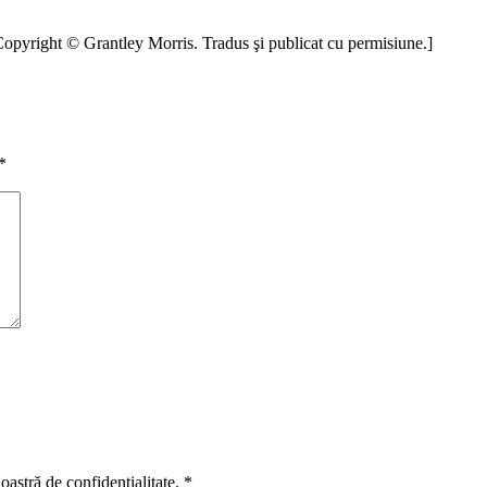
Copyright © Grantley Morris. Tradus şi publicat cu permisiune.]
*
oastră de confidențialitate.
*