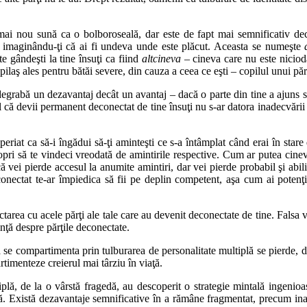
mai nou sună ca o bolboroseală, dar este de fapt mai semnificativ decâ
şi imaginându-ţi că ai fi undeva unde este plăcut. Aceasta se numeşte
 te gândeşti la tine însuţi ca fiind
altcineva
– cineva care nu este niciod
ilaş ales pentru bătăi severe, din cauza a ceea ce eşti – copilul unui păr
grabă un dezavantaj decât un avantaj – dacă o parte din tine a ajuns să 
ă devii permanent deconectat de tine însuţi nu s-ar datora inadecvării din 
iat ca să-i îngădui să-ţi aminteşti ce s-a întâmplat când erai în stare d
a opri să te vindeci vreodată de amintirile respective. Cum ar putea cine
i pierde accesul la anumite amintiri, dar vei pierde probabil şi abilită
conectat te-ar împiedica să fii pe deplin competent, aşa cum ai potenţial
ctarea cu acele părţi ale tale care au devenit deconectate de tine. Falsa
nţă despre părţile deconectate.
 a se compartimenta prin tulburarea de personalitate multiplă se pierde, 
timenteze creierul mai târziu în viaţă.
plă, de la o vârstă fragedă, au descoperit o strategie mintală ingenioa
. Există dezavantaje semnificative în a rămâne fragmentat, precum inabi