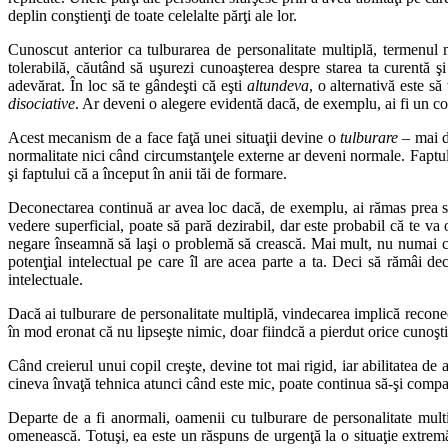
deplin conştienţi de toate celelalte părţi ale lor.
Cunoscut anterior ca tulburarea de personalitate multiplă, termenul 
tolerabilă, căutând să uşurezi cunoaşterea despre starea ta curentă 
adevărat. În loc să te gândeşti că eşti
altundeva
, o alternativă este să
disociative
. Ar deveni o alegere evidentă dacă, de exemplu, ai fi un cop
Acest mecanism de a face faţă unei situaţii devine o
tulburare
– mai de
normalitate nici când circumstanţele externe ar deveni normale. Faptul c
şi faptului că a început în anii tăi de formare.
Deconectarea continuă ar avea loc dacă, de exemplu, ai rămas prea sper
vedere superficial, poate să pară dezirabil, dar este probabil că te v
negare înseamnă să laşi o problemă să crească. Mai mult, nu numai că ve
potenţial intelectual pe care îl are acea parte a ta. Deci să rămâi de
intelectuale.
Dacă ai tulburare de personalitate multiplă, vindecarea implică recone
în mod eronat că nu lipseşte nimic, doar fiindcă a pierdut orice cunoşti
Când creierul unui copil creşte, devine tot mai rigid, iar abilitatea de
cineva învaţă tehnica atunci când este mic, poate continua să-şi compar
Departe de a fi anormali, oamenii cu tulburare de personalitate multi
omenească. Totuşi, ea este un răspuns de urgenţă la o situaţie extremă