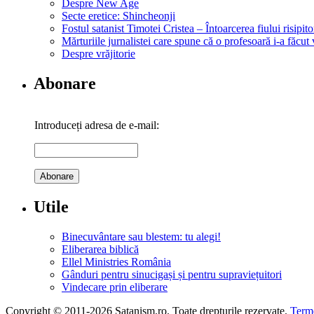
Despre New Age
Secte eretice: Shincheonji
Fostul satanist Timotei Cristea – Întoarcerea fiului risipito
Mărturiile jurnalistei care spune că o profesoară i-a făcut 
Despre vrăjitorie
Abonare
Introduceți adresa de e-mail:
Utile
Binecuvântare sau blestem: tu alegi!
Eliberarea biblică
Ellel Ministries România
Gânduri pentru sinucigași și pentru supraviețuitori
Vindecare prin eliberare
Copyright © 2011-2026 Satanism.ro. Toate drepturile rezervate.
Terme