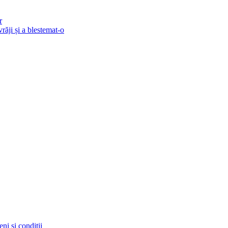
r
vrăji și a blestemat-o
ni și condiții