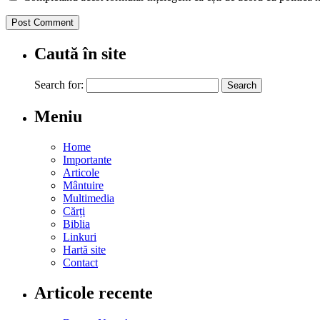
Caută în site
Search for:
Meniu
Home
Importante
Articole
Mântuire
Multimedia
Cărți
Biblia
Linkuri
Hartă site
Contact
Articole recente