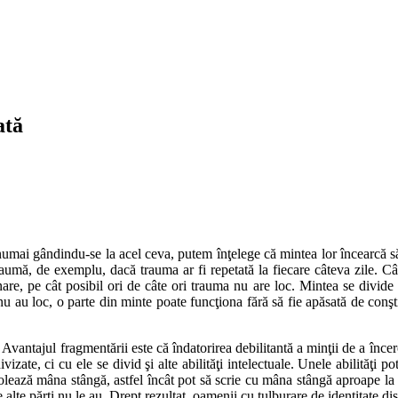
ată
 numai gândindu-se la acel ceva, putem înţelege că mintea lor încearcă s
raumă, de exemplu, dacă trauma ar fi repetată la fiecare câteva zile. 
are, pe cât posibil ori de câte ori trauma nu are loc. Mintea se divide
nu au loc, o parte din minte poate funcţiona fără să fie apăsată de conşti
antajul fragmentării este că îndatorirea debilitantă a minţii de a încerca
zate, ci cu ele se divid şi alte abilităţi intelectuale. Unele abilităţi po
rolează mâna stângă, astfel încât pot să scrie cu mâna stângă aproape la 
re alte părţi nu le au. Drept rezultat, oamenii cu tulburare de identitate