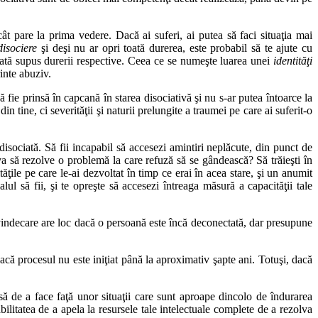
t pare la prima vedere. Dacă ai suferi, ai putea să faci situaţia mai
disociere
şi deşi nu ar opri toată durerea, este probabil să te ajute cu
ată supus durerii respective. Ceea ce se numeşte luarea unei
identităţi
inte abuziv.
fie prinsă în capcană în starea disociativă şi nu s-ar putea întoarce la
tine, ci severităţii şi naturii prelungite a traumei pe care ai suferit-o
isociată. Să fii incapabil să accesezi amintiri neplăcute, din punct de
va să rezolve o problemă la care refuză să se gândească? Să trăieşti în
ţile pe care le-ai dezvoltat în timp ce erai în acea stare, şi un anumit
ul să fii, şi te opreşte să accesezi întreaga măsură a capacităţii tale
 vindecare are loc dacă o persoană este încă deconectată, dar presupune
dacă procesul nu este iniţiat până la aproximativ şapte ani. Totuşi, dacă
să de a face faţă unor situaţii care sunt aproape dincolo de îndurarea
litatea de a apela la resursele tale intelectuale complete de a rezolva