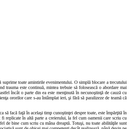
ă suprime toate amintirile evenimentului. O simplă blocare a trecutului
Când trauma este continuă, mintea trebuie să folosească o abordare mai
 astfel încât o parte din ea este menţinută în necunoştinţă de cauză cu
enţa ororilor care s-au întâmplat ieri, şi fără să paralizeze de teamă că
 să facă faţă în acelaşi timp cunoştinţei despre toate, este împărţită în
t fi replicate în altă parte a creierului, la fel cum oamenii care scriu cu
fel de bine cum scriu cu mâna dreaptă. Totuşi, nu toate abilităţile sunt
 disociativă sunt de obicei mai competenţi decât realizează, până devin pe