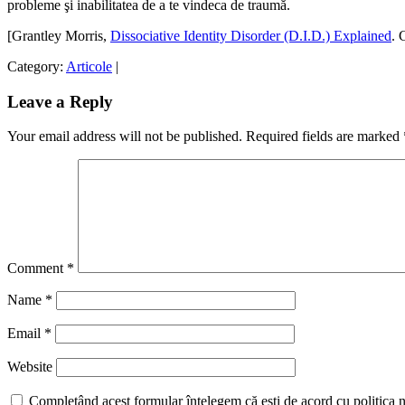
probleme şi inabilitatea de a te vindeca de traumă.
[Grantley Morris,
Dissociative Identity Disorder (D.I.D.) Explained
. 
Category:
Articole
|
Leave a Reply
Your email address will not be published.
Required fields are marked
Comment
*
Name
*
Email
*
Website
Completând acest formular înțelegem că ești de acord cu politica n