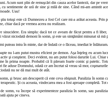
uni. Acum sunt plin de remuşcări din cauza acelor fantezii, dar pe vrem
 cu sentimente de ură de sine şi milă de sine. Când mi-am amintit ace
pisoade. Uau!
e ştiu totuşi este că Dumnezeu a fost Cel care mi-a arătat aceasta. Prin
ze, chiar dacă pe vremea aceea nu realizam.
e sinucidere. Era simplu: dacă tot ce aveam de făcut pentru a fi liber, 
i văzut niciodată demoni în somn, şi este un simţământ minunat să mă pre
puteau intra în minte, dar de îndată ce o făceau, imediat le înlăturam. Ş
 noapte nu l-am putut mustra eficient pe demon. Aşa înţeleg eu acum lu
ctiv şi conştient. Deci evident, nu am putut folosi darurile Lui. Chiar d
e în prima noapte. Probabil că îi păream foarte comic şi patetic. Totu
iri fie aduse Domnului, odată ce am încetat să vreau să mor, coşmarurile 
iciodată nu ne dă mai mult de atât.
omn, şi brusc am descoperit că este ceva obişnuit. Paralizia în somn cu ha
e terapeutic. Şi cu aceasta, vindecarea mea a fost aproape completă. Tot c
i de somn, va începe să experimenteze paralizia în somn, sau paralizi
ată ajuta pe cineva.