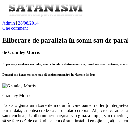
Admin
|
28/08/2014
One comment
Eliberare de paralizia în somn sau de paral
de Grantley Morris
Experienţe în afara corpului, visare lucidă, călătorie astrală, case bântuite, fantome, atac
Demoni sau fantome care par să reziste mustrării în Numele lui Isus
Grantley Morris
Există o gamă uimitoare de moduri în care oameni diferiţi interpretea
prima dată, ar putea crede că au un atac cerebral. Alţii cred că au ca
sau deocheaţi. Unii o numesc coşmar sau groaza nopţii, sau experienţe î
să se ferească de ea. Unii se tem că sunt instabili emoţional, alţii se te