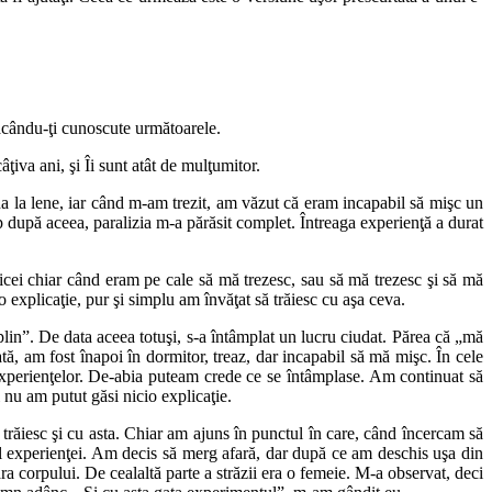
ăcându-ţi cunoscute următoarele.
ţiva ani, şi Îi sunt atât de mulţumitor.
a lene, iar când m-am trezit, am văzut că eram incapabil să mişc un
p după aceea, paralizia m-a părăsit complet. Întreaga experienţă a durat
icei chiar când eram pe cale să mă trezesc, sau să mă trezesc şi să mă
explicaţie, pur şi simplu am învăţat să trăiesc cu aşa ceva.
in”. De data aceea totuşi, s-a întâmplat un lucru ciudat. Părea că „mă
ă, am fost înapoi în dormitor, treaz, dar incapabil să mă mişc. În cele
 experienţelor. De-abia puteam crede ce se întâmplase. Am continuat să
 nu am putut găsi nicio explicaţie.
răiesc şi cu asta. Chiar am ajuns în punctul în care, când încercam să
ul experienţei. Am decis să merg afară, dar după ce am deschis uşa din
ara corpului. De cealaltă parte a străzii era o femeie. M-a observat, deci