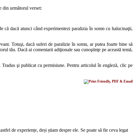
ve din următorul verset:
de că dacă atunci când experimentezi paralizia în somn cu halucinaţii,
ant. Totuşi, dacă suferi de paralizie în somn, ar putea foarte bine să
torul tău. Dacă ai comentarii adiţionale sau cunoştinţe pe această temă,
Tradus şi publicat cu permisiune. Pentru articolul în engleză, clic pe
fel de experiențe, deși știam despre ele. Se poate să fie ceva legat