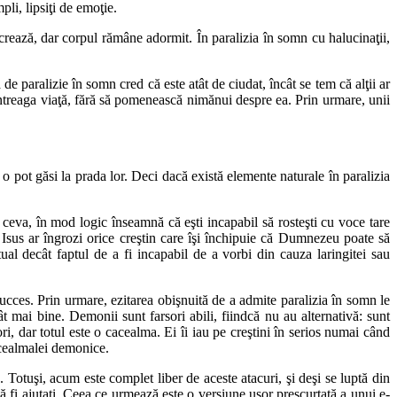
pli, lipsiţi de emoţie.
lucrează, dar corpul rămâne adormit. În paralizia în somn cu halucinaţii,
 de paralizie în somn cred că este atât de ciudat, încât se tem că alţii ar
întreaga viaţă, fără să pomenească nimănui despre ea. Prin urmare, unii
o pot găsi la prada lor. Deci dacă există elemente naturale în paralizia
 ceva, în mod logic înseamnă că eşti incapabil să rosteşti cu voce tare
 Isus ar îngrozi orice creştin care îşi închipuie că Dumnezeu poate să
itual decât faptul de a fi incapabil de a vorbi din cauza laringitei sau
cces. Prin urmare, ezitarea obişnuită de a admite paralizia în somn le
ât mai bine. Demonii sunt farsori abili, fiindcă nu au alternativă: sunt
ori, dar totul este o cacealma. Ei îi iau pe creştini în serios numai când
 cacealmalei demonice.
e. Totuşi, acum este complet liber de aceste atacuri, şi deşi se luptă din
ă fi ajutaţi. Ceea ce urmează este o versiune uşor prescurtată a unui e-