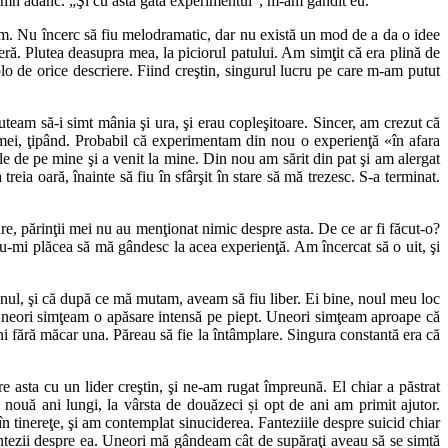
omn adânc. „Şi cu asta gata experimentul”, m-am gândit eu.
am. Nu încerc să fiu melodramatic, dar nu există un mod de a da o idee
ră. Plutea deasupra mea, la piciorul patului. Am simţit că era plină de
olo de orice descriere. Fiind creştin, singurul lucru pe care m-am putut
uteam să-i simt mânia şi ura, şi erau copleşitoare. Sincer, am crezut că
 mei, ţipând. Probabil că experimentam din nou o experienţă «în afara
le de pe mine şi a venit la mine. Din nou am sărit din pat şi am alergat
ia oară, înainte să fiu în sfârşit în stare să mă trezesc. S-a terminat.
e, părinţii mei nu au menţionat nimic despre asta. De ce ar fi făcut-o?
u-mi plăcea să mă gândesc la acea experienţă. Am încercat să o uit, şi
nul, şi că după ce mă mutam, aveam să fiu liber. Ei bine, noul meu loc
 Uneori simţeam o apăsare intensă pe piept. Uneori simţeam aproape că
 fără măcar una. Păreau să fie la întâmplare. Singura constantă era că
 asta cu un lider creştin, şi ne-am rugat împreună. El chiar a păstrat
 nouă ani lungi, la vârsta de douăzeci și opt de ani am primit ajutor.
 tinereţe, şi am contemplat sinuciderea. Fanteziile despre suicid chiar
ntezii despre ea. Uneori mă gândeam cât de supăraţi aveau să se simtă