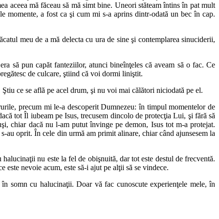
ea aceea mă făceau să mă simt bine. Uneori stăteam întins în pat mult
le momente, a fost ca şi cum mi s-a aprins dintr-odată un bec în cap.
 păcatul meu de a mă delecta cu ura de sine şi contemplarea sinuciderii,
era să pun capăt fanteziilor, atunci bineînţeles că aveam să o fac. Ce
gătesc de culcare, ştiind că voi dormi liniştit.
tiu ce se află pe acel drum, şi nu voi mai călători niciodată pe el.
crurile, precum mi le-a descoperit Dumnezeu: în timpul momentelor de
acă tot Îl iubeam pe Isus, trecusem dincolo de protecţia Lui, şi fără să
şi, chiar dacă nu l-am putut învinge pe demon, Isus tot m-a protejat.
s-au oprit. În cele din urmă am primit alinare, chiar când ajunsesem la
lucinaţii nu este la fel de obişnuită, dar tot este destul de frecventă.
e este nevoie acum, este să-i ajut pe alţii să se vindece.
a în somn cu halucinaţii. Doar vă fac cunoscute experienţele mele, în