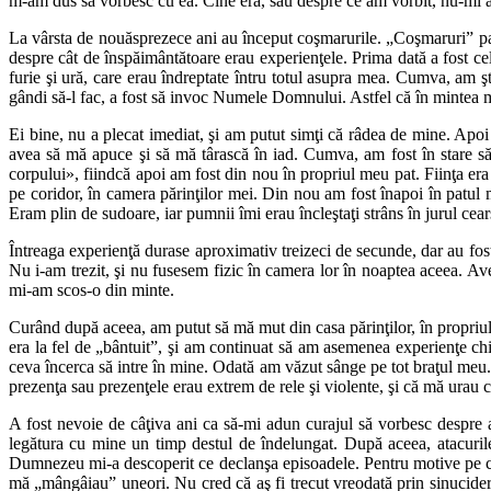
m-am dus să vorbesc cu ea. Cine era, sau despre ce am vorbit, nu-mi 
La vârsta de nouăsprezece ani au început coşmarurile. „Coşmaruri” par
despre cât de înspăimântătoare erau experienţele. Prima dată a fost ce
furie şi ură, care erau îndreptate întru totul asupra mea. Cumva, am şt
gândi să-l fac, a fost să invoc Numele Domnului. Astfel că în mintea 
Ei bine, nu a plecat imediat, şi am putut simţi că râdea de mine. Apoi 
avea să mă apuce şi să mă târască în iad. Cumva, am fost în stare să
corpului», fiindcă apoi am fost din nou în propriul meu pat. Fiinţa era
pe coridor, în camera părinţilor mei. Din nou am fost înapoi în patul m
Eram plin de sudoare, iar pumnii îmi erau încleştaţi strâns în jurul cearş
Întreaga experienţă durase aproximativ treizeci de secunde, dar au fos
Nu i-am trezit, şi nu fusesem fizic în camera lor în noaptea aceea. A
mi-am scos-o din minte.
Curând după aceea, am putut să mă mut din casa părinţilor, în propriu
era la fel de „bântuit”, şi am continuat să am asemenea experienţe c
ceva încerca să intre în mine. Odată am văzut sânge pe tot braţul meu
prezenţa sau prezenţele erau extrem de rele şi violente, şi că mă urau c
A fost nevoie de câţiva ani ca să-mi adun curajul să vorbesc despre a
legătura cu mine un timp destul de îndelungat. După aceea, atacurile 
Dumnezeu mi-a descoperit ce declanşa episoadele. Pentru motive pe care
mă „mângâiau” uneori. Nu cred că aş fi trecut vreodată prin sinucide