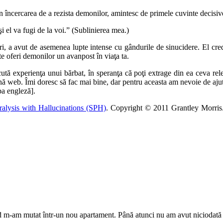
t în încercarea de a rezista demonilor, amintesc de primele cuvinte decisi
şi el va fugi de la voi.” (Sublinierea mea.)
ri, a avut de asemenea lupte intense cu gândurile de sinucidere. El cre
te oferi demonilor un avanpost în viaţa ta.
 experienţa unui bărbat, în speranţa că poţi extrage din ea ceva relev
gină web. Îmi doresc să fac mai bine, dar pentru aceasta am nevoie de aju
a engleză].
ralysis with Hallucinations (SPH)
. Copyright © 2011 Grantley Morris. 
 m-am mutat într-un nou apartament. Până atunci nu am avut niciodată ast