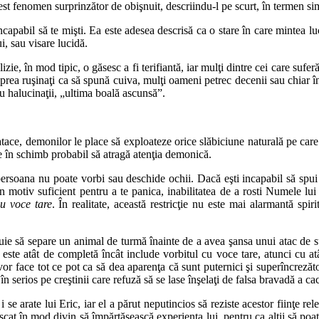
cest fenomen surprinzător de obişnuit, descriindu-l pe scurt, în termen sim
incapabil să te mişti. Ea este adesea descrisă ca o stare în care mintea 
i, sau visare lucidă.
ie, în mod tipic, o găsesc a fi terifiantă, iar mulţi dintre cei care suferă
prea ruşinaţi ca să spună cuiva, mulţi oameni petrec decenii sau chiar 
u halucinaţii, „ultima boală ascunsă”.
tace, demonilor le place să exploateze orice slăbiciune naturală pe care 
te în schimb probabil să atragă atenţia demonică.
 persoana nu poate vorbi sau deschide ochii. Dacă eşti incapabil să spui
 motiv suficient pentru a te panica, inabilitatea de a rosti Numele lui
u voce tare
. În realitate, această restricţie nu este mai alarmantă spir
uie să separe un animal de turmă înainte de a avea şansa unui atac de su
a este atât de completă încât include vorbitul cu voce tare, atunci cu at
 vor face tot ce pot ca să dea aparenţa că sunt puternici şi superîncrezăt
au în serios pe creştinii care refuză să se lase înşelaţi de falsa bravadă a
e arate lui Eric, iar el a părut neputincios să reziste acestor fiinţe rel
at în mod divin să împărtăşească experienţa lui, pentru ca alţii să poat