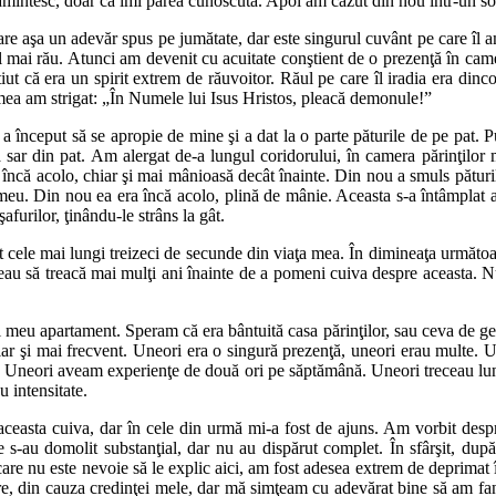
amintesc, doar că îmi părea cunoscută. Apoi am căzut din nou într-un s
e aşa un adevăr spus pe jumătate, dar este singurul cuvânt pe care îl 
l mai rău. Atunci am devenit cu acuitate conştient de o prezenţă în came
iut că era un spirit extrem de răuvoitor. Răul pe care îl iradia era dinc
mea am strigat: „În Numele lui Isus Hristos, pleacă demonule!”
a început să se apropie de mine şi a dat la o parte păturile de pe pat. P
 sar din pat. Am alergat de-a lungul coridorului, în camera părinţilor
 încă acolo, chiar şi mai mânioasă decât înainte. Din nou a smuls pături
eu. Din nou ea era încă acolo, plină de mânie. Aceasta s-a întâmplat a tre
afurilor, ţinându-le strâns la gât.
t cele mai lungi treizeci de secunde din viaţa mea. În dimineaţa următoar
veau să treacă mai mulţi ani înainte de a pomeni cuiva despre aceasta. N
l meu apartament. Speram că era bântuită casa părinţilor, sau ceva de ge
hiar şi mai frecvent. Uneori era o singură prezenţă, uneori erau multe.
. Uneori aveam experienţe de două ori pe săptămână. Uneori treceau luni
u intensitate.
ceasta cuiva, dar în cele din urmă mi-a fost de ajuns. Am vorbit despre
s-au domolit substanţial, dar nu au dispărut complet. În sfârşit, după
 nu este nevoie să le explic aici, am fost adesea extrem de deprimat în
re, din cauza credinţei mele, dar mă simţeam cu adevărat bine să am fa