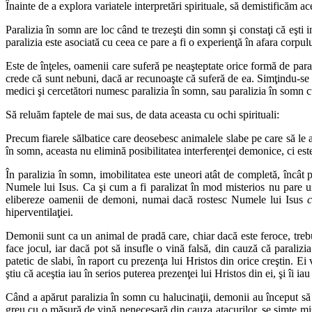
Înainte de a explora variatele interpretări spirituale, să demistificăm a
Paralizia în somn are loc când te trezeşti din somn şi constaţi că eşti 
paralizia este asociată cu ceea ce pare a fi o experienţă în afara corpulu
Este de înţeles, oamenii care suferă pe neaşteptate orice formă de paraliz
crede că sunt nebuni, dacă ar recunoaşte că suferă de ea. Simţindu-se 
medici şi cercetători numesc paralizia în somn, sau paralizia în somn c
Să reluăm faptele de mai sus, de data aceasta cu ochi spirituali:
Precum fiarele sălbatice care deosebesc animalele slabe pe care să le a
în somn, aceasta nu elimină posibilitatea interferenţei demonice, ci es
În paralizia în somn, imobilitatea este uneori atât de completă, încât
Numele lui Isus. Ca şi cum a fi paralizat în mod misterios nu pare un
elibereze oamenii de demoni, numai dacă rostesc Numele lui Isus
c
hiperventilaţiei.
Demonii sunt ca un animal de pradă care, chiar dacă este feroce, treb
face jocul, iar dacă pot să insufle o vină falsă, din cauză că paralizi
patetic de slabi, în raport cu prezenţa lui Hristos din orice creştin. Ei
ştiu că aceştia iau în serios puterea prezenţei lui Hristos din ei, şi îi i
Când a apărut paralizia în somn cu halucinaţii, demonii au început să i s
greu cu o măsură de vină nenecesară din cauza atacurilor, se simte mişc