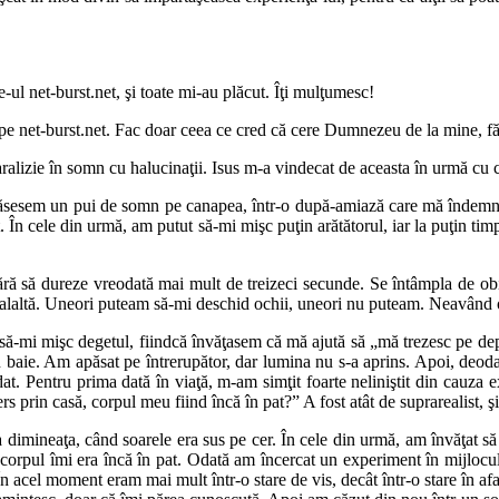
e-ul net-burst.net, şi toate mi-au plăcut. Îţi mulţumesc!
pe net-burst.net. Fac doar ceea ce cred că cere Dumnezeu de la mine, f
ralizie în somn cu halucinaţii. Isus m-a vindecat de aceasta în urmă cu câ
sesem un pui de somn pe canapea, într-o după-amiază care mă îndemna l
În cele din urmă, am putut să-mi mişc puţin arătătorul, iar la puţin tim
ără să dureze vreodată mai mult de treizeci secunde. Se întâmpla de ob
ealaltă. Uneori puteam să-mi deschid ochii, uneori nu puteam. Neavând o 
ă-mi mişc degetul, fiindcă învăţasem că mă ajută să „mă trezesc pe depl
 baie. Am apăsat pe întrerupător, dar lumina nu s-a aprins. Apoi, deodat
t. Pentru prima dată în viaţă, m-am simţit foarte neliniştit din cauza
prin casă, corpul meu fiind încă în pat?” A fost atât de suprarealist, şi
imineaţa, când soarele era sus pe cer. În cele din urmă, am învăţat să t
 corpul îmi era încă în pat. Odată am încercat un experiment în mijloc
. În acel moment eram mai mult într-o stare de vis, decât într-o stare în af