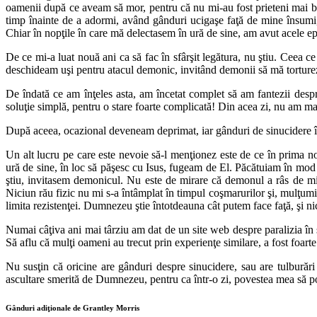
oamenii după ce aveam să mor, pentru că nu mi-au fost prieteni mai b
timp înainte de a adormi, având gânduri ucigaşe faţă de mine însumi,
Chiar în nopţile în care mă delectasem în ură de sine, am avut acele e
De ce mi-a luat nouă ani ca să fac în sfârşit legătura, nu ştiu. Ceea c
deschideam uşi pentru atacul demonic, invitând demonii să mă torture
De îndată ce am înţeles asta, am încetat complet să am fantezii despr
soluţie simplă, pentru o stare foarte complicată! Din acea zi, nu am ma
După aceea, ocazional deveneam deprimat, iar gânduri de sinucidere îmi 
Un alt lucru pe care este nevoie să-l menţionez este de ce în prima
ură de sine, în loc să păşesc cu Isus, fugeam de El. Păcătuiam în mod a
ştiu, invitasem demonicul. Nu este de mirare că demonul a râs de min
Niciun rău fizic nu mi s-a întâmplat în timpul coşmarurilor şi, mulţum
limita rezistenţei. Dumnezeu ştie întotdeauna cât putem face faţă, şi n
Numai câţiva ani mai târziu am dat de un site web despre paralizia în s
Să aflu că mulţi oameni au trecut prin experienţe similare, a fost foart
Nu susţin că oricine are gânduri despre sinucidere, sau are tulburăr
ascultare smerită de Dumnezeu, pentru ca într-o zi, povestea mea să po
Gânduri adiţionale de Grantley Morris