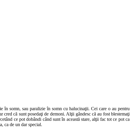
ie în somn, sau paralizie în somn cu halucinaţii. Cei care o au pentru
ar cred că sunt posedaţi de demoni. Alţii gândesc că au fost blestemaţi
etând ce pot dobândi când sunt în această stare, alţii fac tot ce pot ca
ea, ca de un dar special.