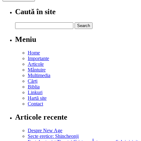
Caută în site
Search
for:
Meniu
Home
Importante
Articole
Mântuire
Multimedia
Cărți
Biblia
Linkuri
Hartă site
Contact
Articole recente
Despre New Age
Secte eretice: Shincheonji