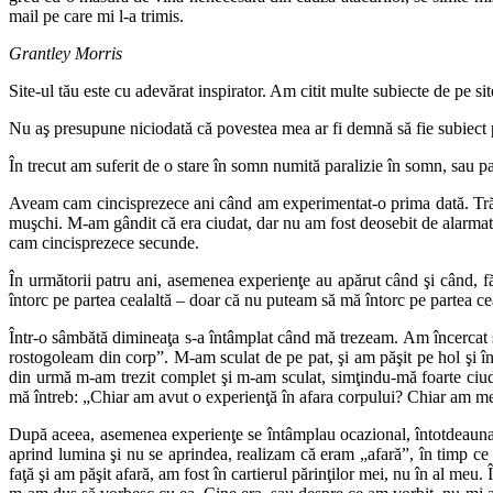
mail pe care mi l-a trimis.
Grantley Morris
Site-ul tău este cu adevărat inspirator. Am citit multe subiecte de pe sit
Nu aş presupune niciodată că povestea mea ar fi demnă să fie subiect 
În trecut am suferit de o stare în somn numită paralizie în somn, sau pa
Aveam cam cincisprezece ani când am experimentat-o prima dată. Tră
muşchi. M-am gândit că era ciudat, dar nu am fost deosebit de alarmat. 
cam cincisprezece secunde.
În următorii patru ani, asemenea experienţe au apărut când şi când, f
întorc pe partea cealaltă – doar că nu puteam să mă întorc pe partea c
Într-o sâmbătă dimineaţa s-a întâmplat când mă trezeam. Am încercat s
rostogoleam din corp”. M-am sculat de pe pat, şi am păşit pe hol şi în
din urmă m-am trezit complet şi m-am sculat, simţindu-mă foarte ciuda
mă întreb: „Chiar am avut o experienţă în afara corpului? Chiar am mers 
După aceea, asemenea experienţe se întâmplau ocazional, întotdeauna d
aprind lumina şi nu se aprindea, realizam că eram „afară”, în timp ce
faţă şi am păşit afară, am fost în cartierul părinţilor mei, nu în al meu