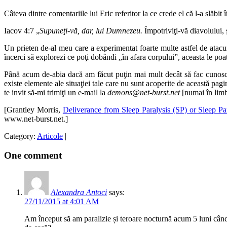
Câteva dintre comentariile lui Eric referitor la ce crede el că l-a slăbi
Iacov 4:7 „
Supuneţi-vă, dar, lui Dumnezeu.
Împotriviţi-vă diavolului, 
Un prieten de-al meu care a experimentat foarte multe astfel de atacu
încerci să explorezi ce poţi dobândi „în afara corpului”, aceasta le poa
Până acum de-abia dacă am făcut puţin mai mult decât să fac cunoscută
existe elemente ale situaţiei tale care nu sunt acoperite de această pa
te invit să-mi trimiţi un e-mail la
demons@net-burst.net
[numai în limb
[Grantley Morris,
Deliverance from Sleep Paralysis (SP) or Sleep Pa
www.net-burst.net.]
Category:
Articole
|
One comment
Alexandra Antoci
says:
27/11/2015 at 4:01 AM
Am început să am paralizie și teroare nocturnă acum 5 luni când