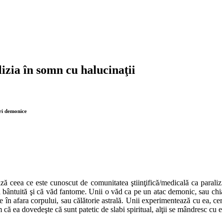
izia în somn cu halucinaţii
uri demonice
ză ceea ce este cunoscut de comunitatea ştiinţifică/medicală ca paraliz
sa bântuită şi că văd fantome. Unii o văd ca pe un atac demonic, sau chi
n afara corpului, sau călătorie astrală. Unii experimentează cu ea, cerc
m că ea dovedeşte că sunt patetic de slabi spiritual, alţii se mândresc cu 