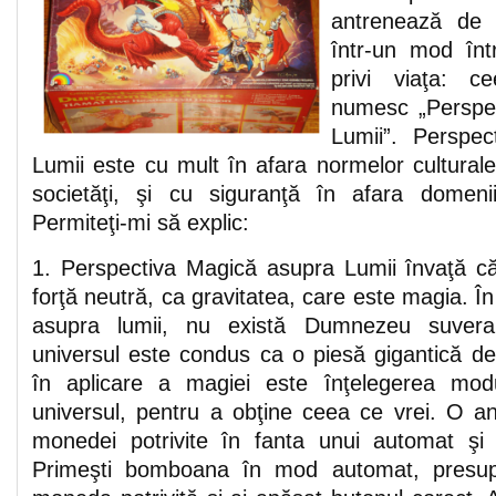
antrenează de 
într-un mod într
privi viaţa: c
numesc „Perspe
Lumii”. Perspe
Lumii este cu mult în afara normelor cultural
societăţi, şi cu siguranţă în afara domeniilo
Permiteţi-mi să explic:
1. Perspectiva Magică asupra Lumii învaţă că
forţă neutră, ca gravitatea, care este magia. Î
asupra lumii, nu există Dumnezeu suver
universul este condus ca o piesă gigantică d
în aplicare a magiei este înţelegerea mod
universul, pentru a obţine ceea ce vrei. O an
monedei potrivite în fanta unui automat şi 
Primeşti bomboana în mod automat, presupu