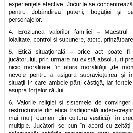
experienţele efective. Jocurile se concentrează 
pentru dobândirea puterii, bogăţiei şi pe
personajelor.
4. Eroziunea valorilor familiei – Maestrul
loialitate, control şi supunere, atotcuprinzătoare 
5. Etică situaţională – orice act poate fi 
jucătorului, prin urmare nu există absoluturi pr
nicio moralitate, în afara moralităţii „de m
nevoie pentru a asigura supravieţuirea şi î
situaţii în care ambele părţi câştigă, iar forţel
asupra forţelor răului.
6. Valorile religiei şi sistemele de convinger
restructurate din etica tradiţională iudeo-creşt
mai mulţi oameni din cultura vestică), în credi
multiple. Jucătorii se pun în acord cu zeităţi