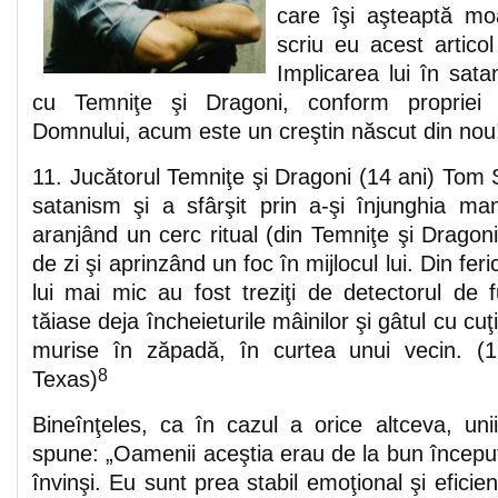
care îşi aşteaptă m
scriu eu acest artico
Implicarea lui în sat
cu Temniţe şi Dragoni, conform propriei l
Domnului, acum este un creştin născut din nou
11. Jucătorul Temniţe şi Dragoni (14 ani) Tom Su
satanism şi a sfârşit prin a-şi înjunghia m
aranjând un cerc ritual (din Temniţe şi Dragoni
de zi şi aprinzând un foc în mijlocul lui. Din ferici
lui mai mic au fost treziţi de detectorul de 
tăiase deja încheieturile mâinilor şi gâtul cu cuţi
murise în zăpadă, în curtea unui vecin. (19
8
Texas)
Bineînţeles, ca în cazul a orice altceva, uni
spune: „Oamenii aceştia erau de la bun început 
învinşi. Eu sunt prea stabil emoţional şi eficien