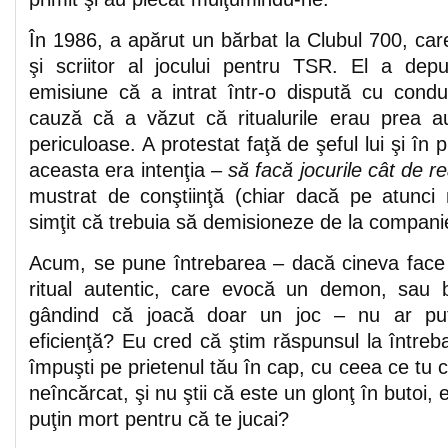
În 1986, a apărut un bărbat la Clubul 700, car
şi scriitor al jocului pentru TSR. El a dep
emisiune că a intrat într-o dispută cu cond
cauză că a văzut că ritualurile erau prea au
periculoase. A protestat faţă de şeful lui şi în p
aceasta era intenţia –
să facă jocurile cât de re
mustrat de conştiinţă (chiar dacă pe atunci 
simţit că trebuia să demisioneze de la compani
Acum, se pune întrebarea – dacă cineva face
ritual autentic, care evocă un demon, sau 
gândind că joacă doar un joc – nu ar pute
eficienţă? Eu cred că ştim răspunsul la întreba
împuşti pe prietenul tău în cap, cu ceea ce tu c
neîncărcat, şi nu ştii că este un glonţ în butoi, 
puţin mort pentru că te jucai?