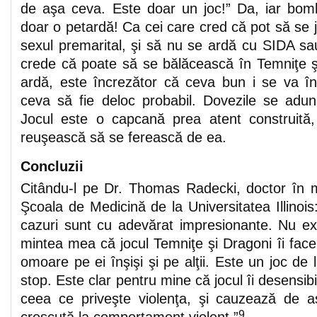
de aşa ceva. Este doar un joc!” Da, iar bom
doar o petardă! Ca cei care cred că pot să se
sexul premarital, şi să nu se ardă cu SIDA sa
crede că poate să se bălăcească în Temniţe ş
ardă, este încrezător că ceva bun i se va î
ceva să fie deloc probabil. Dovezile se adun
Jocul este o capcană prea atent construită,
reuşească să se ferească de ea.
Concluzii
Citându-l pe Dr. Thomas Radecki, doctor în me
Şcoala de Medicină de la Universitatea Illinois
cazuri sunt cu adevărat impresionante. Nu exi
mintea mea că jocul Temniţe şi Dragoni îi face 
omoare pe ei înşişi şi pe alţii. Este un joc de 
stop. Este clar pentru mine că jocul îi desensibi
ceea ce priveşte violenţa, şi cauzează de 
9