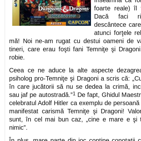
înseamnă că for
foarte reale) îl
Dacă faci ri
descântece care l
atunci forţele r
mă! Noi ne-am rugat cu destui oameni de vâ
tineri, care erau foşti fani Temniţe şi Dragon
robie.
Ceea ce ne aduce la alte aspecte dezagreab
psiholog pro-Temniţe şi Dragoni a scris că: „C
în care jucătorii să nu se dedea la crimă, ince
1
sau jaf pe autostradă.”
De fapt, Ghidul Maestru
celebratul Adolf Hitler ca exemplu de persoană i
manifestat carismă Temniţe şi Dragoni! Valor
sunt, în cel mai bun caz, „cine e mare e şi t
nimic”.
În plus, mare parte din joc conţine conotaţii