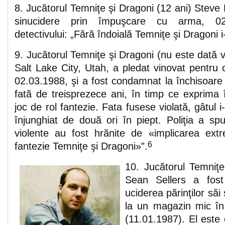
8. Jucătorul Temniţe şi Dragoni (12 ani) Steve 
sinucidere prin împuşcare cu arma, 02.
detectivului: „Fără îndoială Temniţe şi Dragoni i
9. Jucătorul Temniţe şi Dragoni (nu este dată 
Salt Lake City, Utah, a pledat vinovat pentru
02.03.1988, şi a fost condamnat la închisoare 
fată de treisprezece ani, în timp ce exprim
joc de rol fantezie. Fata fusese violată, gâtul i-
înjunghiat de două ori în piept. Poliţia a spu
violente au fost hrănite de «implicarea ext
6
fantezie Temniţe şi Dragoni»”.
10. Jucătorul Temniţe
Sean Sellers a fos
uciderea părinţilor săi
la un magazin mic î
(11.01.1987). El este 