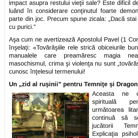
impact asupra restului vieţii sale? Este dificil d
luând în considerare conţinutul foarte demo
parte din joc. Precum spune zicala: „Dacă stai j
cu purici.”
Aşa cum ne avertizează Apostolul Pavel (1 Cor
înşelaţi: «Tovărăşiile rele strică obiceiurile bu
manualele care preamăresc magia neag
masochismul, crima şi violenţa nu sunt „tovărăşi
cunosc înţelesul termenului!
Un „zid al ruşinii” pentru Temniţe şi Dragon
Aceasta ne of
spirituală p
următoarea lita
continuă să se
jucătorii Tem
Explicaţia psiho