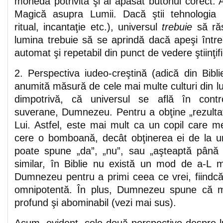
moneda potrivită şi ai apăsat butonul corect.
Magică asupra Lumii. Dacă ştii tehnologia 
ritual, incantaţie etc.), universul
trebuie
să răs
lumina trebuie să se aprindă dacă apeşi între
automat şi repetabil din punct de vedere ştiinţifi
2. Perspectiva iudeo-creştină (adică din Biblie
anumită măsură de cele mai multe culturi din l
dimpotrivă, că universul se află în contr
suverane, Dumnezeu. Pentru a obţine „rezultate
Lui. Astfel, este mai mult ca un copil care m
cere o bomboană, decât obţinerea ei de la u
poate spune „da”, „nu”, sau „aşteaptă până 
similar, în Biblie nu există un mod de a-L 
Dumnezeu pentru a primi ceea ce vrei, fiindc
omnipotentă. În plus, Dumnezeu spune că m
profund şi abominabil (vezi mai sus).