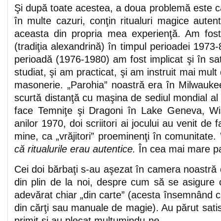
Şi după toate acestea, a doua problemă este că
în multe cazuri, conţin ritualuri magice aute
aceasta din propria mea experienţă. Am fost
(tradiţia alexandrină) în timpul perioadei 1973
perioadă (1976-1980) am fost implicat şi în s
studiat, şi am practicat, şi am instruit mai mul
masonerie. „Parohia” noastră era în Milwauke
scurtă distanţă cu maşina de sediul mondial a
face Temniţe şi Dragoni în Lake Geneva, Wis
anilor 1970, doi scriitori ai jocului au venit de 
mine, ca „vrăjitori” proeminenţi în comunitate.
că ritualurile erau autentice.
În cea mai mare pa
Cei doi bărbaţi s-au aşezat în camera noastră de
din plin de la noi, despre cum să se asigure c
adevărat chiar „din carte” (acesta însemnând c
din cărţi sau manuale de magie). Au părut sati
primit şi au plecat mulţumindu-ne.