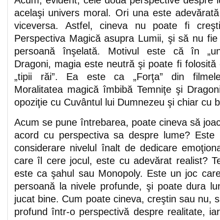
Acum, evident, cele două perspective despre l
acelaşi univers moral. Ori una este adevărată ş
viceversa. Astfel, cineva nu poate fi creş
Perspectiva Magică asupra Lumii, şi să nu fie 
persoană înşelată. Motivul este că în „un
Dragoni, magia este neutră şi poate fi folosită 
„tipii răi”. Ea este ca „Forţa” din filme
Moralitatea magică îmbibă Temniţe şi Dragoni
opoziţie cu Cuvântul lui Dumnezeu şi chiar cu b
Acum se pune întrebarea, poate cineva să joace
acord cu perspectiva sa despre lume? Este p
considerare nivelul înalt de dedicare emoţiona
care îl cere jocul, este cu adevărat realist? 
este ca şahul sau Monopoly. Este un joc car
persoană la nivele profunde, şi poate dura lu
jucat bine. Cum poate cineva, creştin sau nu, 
profund într-o perspectivă despre realitate, i