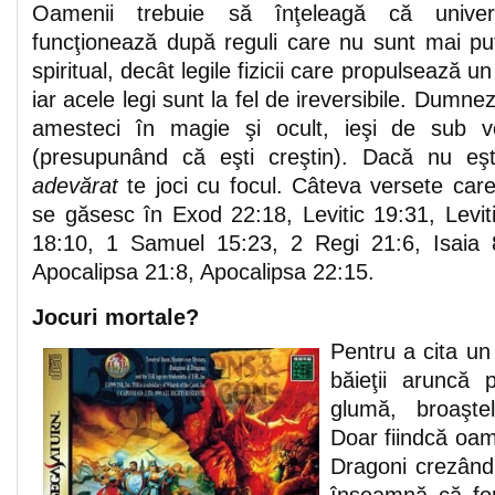
Oamenii trebuie să înţeleagă că unive
funcţionează după reguli care nu sunt mai pu
spiritual, decât legile fizicii care propulsează u
iar acele legi sunt la fel de ireversibile. Dumn
amesteci în magie şi ocult, ieşi de sub vo
(presupunând că eşti creştin). Dacă nu eşt
adevărat
te joci cu focul. Câteva versete care
se găsesc în Exod 22:18, Levitic 19:31, Levi
18:10, 1 Samuel 15:23, 2 Regi 21:6, Isaia 8
Apocalipsa 21:8, Apocalipsa 22:15.
Jocuri mortale?
Pentru a cita un
băieţii aruncă 
glumă, broaşte
Doar fiindcă oam
Dragoni crezând