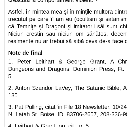
crescută la comportament violent.”
Astfel, în mintea mea şi în minţile multora dintre
trecutul pe care îl am eu (ocultism şi satanism
că Temniţe şi Dragoni şi imitatorii săi sunt chi
Niciun creştin sau niciun om sănătos, decent
realmente nu ar trebui să aibă ceva de-a face c
Note de final
1. Peter Leithart & George Grant, A Chr
Dungeons and Dragons, Dominion Press, Ft. 
5.
2. Anton Szandor LaVey, The Satanic Bible, 
135.
3. Pat Pulling, citat în File 18 Newsletter, 10/
N. Latah St. Boise, ID. 83706-2657, 208-336-9
4. Leithart & Grant, op. cit., p. 5.