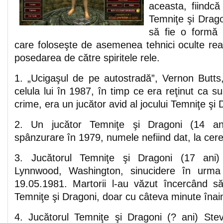
aceasta, fiindc
Temniţe şi Drago
să fie o formă d
care foloseşte de asemenea tehnici oculte rea
posedarea de către spiritele rele.
1. „Ucigaşul de pe autostradă”, Vernon Butts,
celula lui în 1987, în timp ce era reţinut ca su
crime, era un jucător avid al jocului Temniţe şi 
2. Un jucător Temniţe şi Dragoni (14 ani
spânzurare în 1979, numele nefiind dat, la cerer
3. Jucătorul Temniţe şi Dragoni (17 ani
Lynnwood, Washington, sinucidere în urma 
19.05.1981. Martorii l-au văzut încercând s
Temniţe şi Dragoni, doar cu câteva minute înai
4. Jucătorul Temniţe şi Dragoni (? ani) Ste