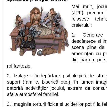
Mai mult, jocur
(JRF) precum 
folosesc tehn
creierului:
1. Generare
descântece şi im
scene pline de f
ameninţări cu pri
din partea perso
rol fantezie.
2. Izolare – îndepărtare psihologică de struct
suport (familie, biserică etc.), în lumea imagi
datorită activităţilor jocului, extrem de con
afara atmosferei familiei.
3. Imaginile torturii fizice şi uciderilor pot fi la 