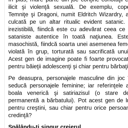
ilicit şi violenţă sexuală. De exemplu, cop
Temniţe şi Dragoni, numit Eldritch Wizardry, 
culcată pe un altar ritualic evident satanic
irezistibilă, fiindcă este cu adevărat ceea ce
sataniste autentice în toată naţiunea. Es
masochistă, fiindcă soarta unei asemenea femei
violată în grup, torturată sau sacrificată 
Acest gen de imagine poate fi foarte provoca
pentru băieţii adolescenţi şi chiar pentru bărbaţii
Pe deasupra, personajele masculine din joc
seducă personajele feminine; iar referinţele 
boala venerică şi satiriazisul (o stare d
permanentă a bărbatului). Pot acest gen de luc
pentru creştini, sau chiar pentru orice perso
credinţă?
Spălându-ţi singur creierul