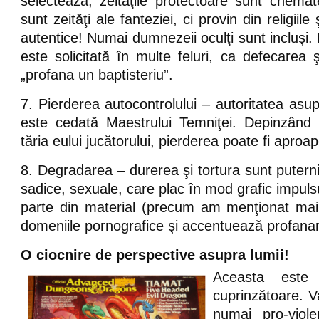
selectează; zeităţile protectoare sunt chema
sunt zeităţi ale fanteziei, ci provin din religiile
autentice! Numai dumnezeii oculţi sunt incluşi.
este solicitată în multe feluri, ca defecarea 
„profana un baptisteriu”.
7. Pierderea autocontrolului – autoritatea asu
este cedată Maestrului Temniţei. Depinzând 
tăria eului jucătorului, pierderea poate fi aproa
8. Degradarea – durerea şi tortura sunt puternic
sadice, sexuale, care plac în mod grafic impulsu
parte din material (precum am menţionat mai
domeniile pornografice şi accentuează profanar
O ciocnire de perspective asupra lumii!
Aceasta este 
cuprinzătoare. Va
numai pro-viol