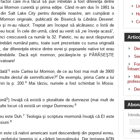
 factor care m-a făcut să pun întrebări a fost diferenţa dintre
Li
lui Mormon curentă şi prima ediţie. Când m-am dus în 1981 la
 din Salt Lake City pentru donaţiile noastre, am cumpărat o
Ha
i Mormon
originale, publicată de Biserică la
Librăria Deseret
.
Co
e şi m-au năucit. Treptat am început să alcătuiesc o listă de
meu local. În cele din urmă, când au venit să „ne înveţe acasă”,
Artic
unci crescuseră ca număr la 32. Patetic, nu au avut răspunsuri
trebării numărul patru, toate sunt prezentate cu sursa originală
De
dar diferenţele etnice dintre evrei şi popoarele native tot erau
ntrebările. Dacă eşti mormon, pocăieşte-te şi PĂRĂSEŞTE
Sec
lvatoare!
Fos
Întoarc
1
dată”
este
Cartea lui Mormon
, de ce au fost mai mult de 3900
2
Măr
, multe
destul de
semnificative?
De exemplu, prima
Carte a lui
profeso
4
in la p. 200.
Mai târziu, numele a fost schimbat în
Mosia
.
Des
5
monă
) învaţă că există o pluralitate de dumnezei (mai mult de
Abon
6
lte locuri că există
un singur
Dumnezeu.
Introd
7
u este Duh.
Teologia şi scriptura mormonă învaţă că El este
8
asiuni.
on
este că nativii americani sunt descendenţi din poporul evreu,
rofetului Ieremia şi a căderii Ierusalimului. Dar testarea ADN