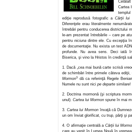
Celălalt
Cartea 
templul
ediţie reprodusă fotografic a
Cărţii lu
Diferenţele erau literalmente nenumărat
întrebări pentru conducerea districtului 
le-am prezentat întrebările – care pe at
pentru
niciuna
dintre ele. Cu excepţia în
de documentaţie. Nu exista un test ADN, 
profunde. Nu avea sens. Deci iată î
Biserica, şi vino la Hristos în credinţă sa
1. Dacă „cea mai bună carte scrisă vreo
de schimbări între primele câteva ediţii
3
Mormon
dă ca referinţă Regele Beniam
Numele nu sunt nici
pe departe
similare!
2. Doctrina mormonă (şi scriptura mor
unul).
Cartea lui Mormon
spune în mai mu
3.
Cartea lui Mormon
învaţă că Dumneze
un om înviat glorificat, cu trup, părţi şi p
4. O afirmaţie centrală a
Cărţii lui Morm
care au venit în Lumea Nouă în vremea p