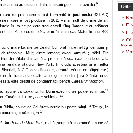
9
icani nu au niciunul dintre markerii genetici ai evreilor.
Utile
 cum se presupune a fost terminată în jurul anului 421 AD)
Bin
ames, care a fost produsă în 1611 – mai mult de o mie de ani
Elib
intele în italice pe care traducătorii King James le-au adăugat
tea citirii. Acele cuvinte NU erau în Isaia sau Matei în anul 400
Ell
Gând
supravi
loc o mare bătălie pe Dealul Cumorah între nefitiţii cei buni şi
Vind
 de războinici! Mulţi dintre lamaniţi aveau armură şi săbii. Din
nţilor din Zilele din Urmă a pretins că
știa
exact unde se afla
a rurală a statului New York. În ciuda acestora şi a multor
i Bisericii, NICIO dovadă (oase, armură, vârfuri de săgeţi etc.)
rah. În lumina unei alte arhelogii, cea din Ţara Sfântă, unde
aceasta este destul de condamnabil pentru
Cartea lui Mormon
.
11
lia, spune că Cuvântul lui Dumnezeu nu se poate schimba.
12
un: Cuvântul Lui
se poate
schimba.
13
cu Biblia, spune că Cel Atotputernic nu poate minţi.
Totuşi, în
14
 porunceşte să minţim.
15
Dar
Perla de Mare Preţ
, o altă „scriptură” mormonă, spune că