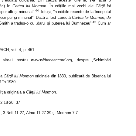
 vreodată culoarea. Din cauza acestei dileme, s-a făcut o
ri) în
Cartea lui Mormon
. În ediţiile mai vechi ale
Cărţii lui
44
opor alb şi minunat”.
Totuşi, în ediţiile recente de la începutul
opor pur şi minunat”. Dacă a fost corectă
Cartea lui Mormon
,
de
45
ith a tradus-o cu „darul şi puterea lui Dumnezeu”.
Cum
ar
H, vol. 4, p. 461
 site-ul nostru
www.withoneaccord.org
, despre „Schimbări
, a
Cărţii lui Mormon
originale din 1830, publicată de Biserica lui
ă în 1980.
ţia originală a
Cărţii lui Mormon
.
2:18-20, 37
21, 3 Nefi 11:27, Alma 11:27-39 şi Mormon 7:7