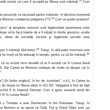
24
 unde numai cei care Îl acceptă pe Mesia sunt mântuiţi.
Cum
ste poruncită ca necesară pentru mântuire, în doctrina mormonă
26
ui Mormon
condamnă poligamia (??).
Cum se poate aceasta?
 „sacru” al templului mormon sunt legămintele (asemenea celor
uie să le facă înainte de a fi iniţiaţi în riturile gnostice, oculte
i, ideea de societăţi secrete şi legăminte secrete este
29
pot fi mântuiţi fără botez.
Totuşi, în altă parte mormonii sunt
30
 lor morţi să fie botezaţi în templu, pentru ca să fie mântuiţi.
 că nu există nicio dovadă că ar fi existat cai în Lumea Nouă
500. Dar
Cartea lui Mormon
vorbeşte de multe ori despre cai în
31
”) [în limba engleză, în loc de „scimitars”, n.tr.], în Cartea lui
 de timpul lui Mesia până în 421 AD. Iataganul a fost de fapt
secolul 9 în Imperiul Otoman. Cum a ajuns această armă din
lul IV în Lumea Nouă?
o Trinitate a unei Dumnezeiri în trei Persoane. Totuşi, în
lui Mormon
ni se spune că Tatăl, Fiul şi Duhul Sfânt sunt „un