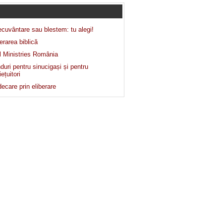
ecuvântare sau blestem: tu alegi!
erarea biblică
el Ministries România
uri pentru sinucigași și pentru
ețuitori
ecare prin eliberare