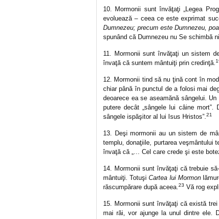
10. Mormonii sunt învăţaţi „Legea Pro
evoluează – ceea ce este exprimat succ
Dumnezeu; precum este Dumnezeu, poat
spunând că Dumnezeu nu Se schimbă ni
11. Mormonii sunt învăţaţi un sistem de
1
învaţă că suntem mântuiţi prin credinţă.
12. Mormonii tind să nu ţină cont în mod
chiar până în punctul de a folosi mai de
deoarece ea se aseamănă sângelui. Un 
putere decât „sângele lui câine mort”.
21
sângele ispăşitor al lui Isus Hristos”.
13. Deşi mormonii au un sistem de mântu
templu, donaţiile, purtarea veşmântului te
învaţă că „… Cel care crede şi este botez
14. Mormonii sunt învăţaţi că trebuie să-i
mântuiţi. Totuşi
Cartea lui Mormon
lămure
23
răscumpărare după aceea.
Vă rog expli
15. Mormonii sunt învăţaţi că există trei
mai răi, vor ajunge la unul dintre ele.