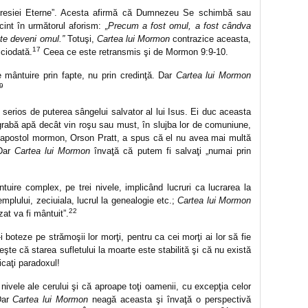
gresiei Eterne”. Acesta afirmă că Dumnezeu Se schimbă sau
int în următorul aforism:
„Precum a fost omul, a fost cândva
e deveni omul.”
Totuşi,
Cartea lui Mormon
contrazice aceasta,
17
ciodată.
Ceea ce este retransmis şi de Mormon 9:9-10.
 mântuire prin fapte, nu prin credinţă. Dar
Cartea lui Mormon
9
 serios de puterea sângelui salvator al lui Isus. Ei duc aceasta
grabă apă decât vin roşu sau must, în slujba lor de comuniune,
apostol mormon, Orson Pratt, a spus că el nu avea mai multă
 Dar
Cartea lui Mormon
învaţă că putem fi salvaţi „numai prin
ire complex, pe trei nivele, implicând lucruri ca lucrarea la
mplului, zeciuiala, lucrul la genealogie etc.;
Cartea lui Mormon
22
at va fi mântuit”.
 boteze pe strămoşii lor morţi, pentru ca cei morţi ai lor să fie
şte că starea sufletului la moarte este stabilită şi că nu există
caţi paradoxul!
 nivele ale cerului şi că aproape toţi oamenii, cu excepţia celor
 Dar
Cartea lui Mormon
neagă aceasta şi învaţă o perspectivă