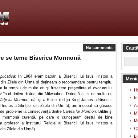
No comments
Caută
are se teme Biserica Mormonă
plicativă
: În 1984 eram bătrân al Bisericii lui Isus Hristos a
Meni
or din Zilele din Urmă şi deţineam o recomandare pentru templu.
 la templu de multe ori şi fusesem preşedinte al cvorumului
H
or în al doilea district din Milwaukee. Datorită citirii de multe ori
Im
ărţii lui Mormon
, cât şi a Bibliei (ediţia King James a Bisericii
 Hristos a Sfinţilor din Zilele din Urmă), am început să găsesc
Ar
l de probleme la consecvenţa dintre
Cartea lui Mormon
, Biblie şi
Mâ
na mormonă curentă, pe care o cunoşteam destul de bine
Mu
 profesor la Institutul Religiei al Bisericii lui Isus Hristos a
Că
r din Zilele din Urmă).
Bi