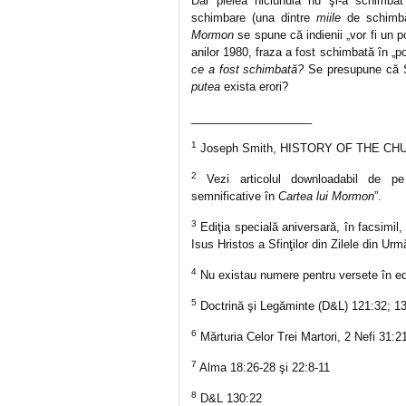
Dar pielea niciunuia nu şi-a schimbat
schimbare (una dintre
miile
de schimbă
Mormon
se spune că indienii „vor fi un p
anilor 1980, fraza a fost schimbată în „p
ce a fost schimbată?
Se presupune că Sm
putea
exista erori?
___________________
1
Joseph Smith, HISTORY OF THE CHURC
2
Vezi articolul downloadabil de pe
semnificative în
Cartea lui Mormon
”.
3
Ediţia specială aniversară, în facsimil
Isus Hristos a Sfinţilor din Zilele din Urm
4
Nu existau numere pentru versete în edi
5
Doctrină şi Legăminte (D&L) 121:32; 13
6
Mărturia Celor Trei Martori, 2 Nefi 31:
7
Alma 18:26-28 şi 22:8-11
8
D&L 130:22