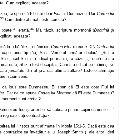
e. Cum explicaţi aceasta?
zeu, ci spun că El este doar
Fiul
lui Dumnezeu. Dar
Cartea lui
33
Care dintre afirmaţii este corectă?
34
poate fi iertată.
Mai târziu scriptura mormonă (
Doctrină şi
plicaţi aceasta?
să la o bătălie cu săbii din
Cartea Eter
(o carte DIN
Cartea lui
ă capul unui tip rău, Shiz. Versetul următor declară: „Şi s-a
Shiz, acel Shiz s-a ridicat pe mâni şi a căzut; şi după ce s-a
rea este, Shiz a fost decapitat. Cum s-a ridicat pe mâini şi şi-
 care
jumătate
din el şi-a dat ultima suflare? Este o afirmaţie
are niciun sens.
ă că Isus este Dumnezeu. Ei spun că El este doar Fiul lui
ifer. Dar de ce spune
Cartea lui Mormon
că El
este
Dumnezeu?
i mormoni sunt eretici?
Dumnezeu Însuşi ar trebui să coboare printre copiii oamenilor…”
rog explicaţi contradicţia?
irea lui Hristos sunt afirmate în Mosia 15:1-5. Dacă este
cea
e contrazice ea învăţăturile lui Joseph Smith şi ale altor lideri