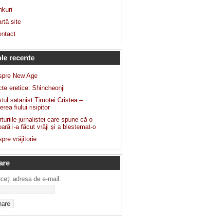
nkuri
rtă site
ntact
ole recente
spre New Age
te eretice: Shincheonji
tul satanist Timotei Cristea –
erea fiului risipitor
turiile jurnalistei care spune că o
ară i-a făcut vrăji și a blestemat-o
pre vrăjitorie
are
uceți adresa de e-mail: