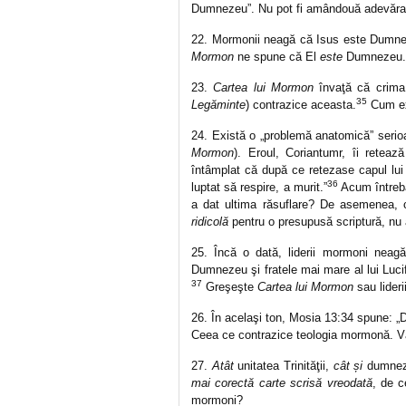
Dumnezeu”. Nu pot fi amândouă adevărat
22. Mormonii neagă că Isus este Dumne
Mormon
ne spune că El
este
Dumnezeu.
23.
Cartea lui Mormon
învaţă că crima 
35
Legăminte
) contrazice aceasta.
Cum ex
24. Există o „problemă anatomică” serioa
Mormon
). Eroul, Coriantumr, îi reteaz
întâmplat că după ce retezase capul lui 
36
luptat să respire, a murit.”
Acum întreba
a dat ultima răsuflare? De asemenea,
ridicolă
pentru o presupusă scriptură, nu 
25. Încă o dată, liderii mormoni neag
Dumnezeu şi fratele mai mare al lui Luc
37
Greşeşte
Cartea lui Mormon
sau lideri
26. În acelaşi ton, Mosia 13:34 spune: „
Ceea ce contrazice teologia mormonă. Vă 
27.
Atât
unitatea Trinităţii,
cât și
dumneze
mai corectă carte scrisă vreodată
, de c
mormoni?