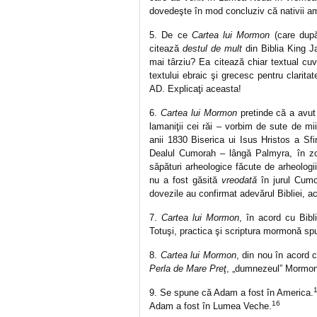
dovedeşte în mod concluziv că nativii amer
5. De ce
Cartea lui Mormon
(care după
citează
destul de mult
din Biblia King J
mai târziu? Ea citează chiar textual cuv
textului ebraic şi grecesc pentru clarita
AD. Explicaţi aceasta!
6.
Cartea lui Mormon
pretinde că a avut 
lamaniţii cei răi – vorbim de sute de mii
anii 1830 Biserica ui Isus Hristos a Sfi
Dealul Cumorah – lângă Palmyra, în zon
săpături arheologice făcute de arheologi
nu a fost găsită
vreodată
în jurul Cumo
dovezile au confirmat adevărul Bibliei, 
7.
Cartea lui Mormon
, în acord cu Bib
Totuşi, practica şi scriptura mormonă sp
8.
Cartea lui Mormon
, din nou în acord 
Perla de Mare Preţ
, „dumnezeul” Mormon
9. Se spune că Adam a fost în America.
16
Adam a fost în Lumea Veche.