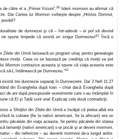
38
 de către el a „Primei Viziuni”,
liderii mormoni au afirmat că
ncte. Dar
Cartea lui Mormon
vorbeşte despre „Hristos Domnul,
posibil?
pluralitate de dumnezei şi că – într-adevăr –
ei pot să devină
41
ne spune limpede că există
un
singur Dumnezeu!
Încă o
 din Zilele din Urmă lansează un program uriaş pentru genealogie
boteze morţii. Ceea ce se bazează pe credinţa că morţii se pot
 lui Mormon
contrazice aceasta şi spune că viaţa aceasta este
42
ască să-L întâlnească pe Dumnezeu.”
 există trei dumnezei separaţi în Dumnezeire. Dar 2 Nefi 11:27
citând din Evanghelia după Ioan – chiar dacă Evanghelia după
zeci de ani după presupusele evenimente care s-au întâmplat în
spune că El şi Tatăl sunt una! Explicaţi cele două contradicţii.
stos a Sfinţilor din Zilele din Urmă a învăţat că pielea albă era
hisă la culoare (fie la nativii americani, fie la africani) era un
tru păcatele din viaţa aceasta, fie pentru păcatele din starea
că lamaniţii (nativii americani) s-ar pocăi şi ar deveni mormoni,
nativi – din nefericire – au devenit mormoni de-a lungul anilor.