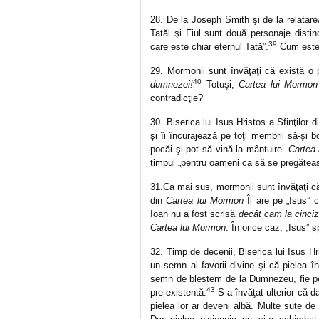
28. De la Joseph Smith şi de la relatarea
Tatăl şi Fiul sunt două personaje disti
39
care este chiar eternul Tată”.
Cum este 
29. Mormonii sunt învăţaţi că există o 
40
dumnezei!
Totuşi,
Cartea lui Mormon
contradicţie?
30. Biserica lui Isus Hristos a Sfinţilor
şi îi încurajează pe toţi membrii să-şi 
pocăi şi pot să vină la mântuire.
Cartea
timpul „pentru oameni ca să se pregăte
31.Ca mai sus, mormonii sunt învăţaţi că
din
Cartea lui Mormon
Îl are pe „Isus” 
Ioan nu a fost scrisă
decât cam la cinci
Cartea lui Mormon
. În orice caz, „Isus” 
32. Timp de decenii, Biserica lui Isus Hri
un semn al favorii divine şi că pielea înc
semn de blestem de la Dumnezeu, fie pen
43
pre-existentă.
S-a învăţat ulterior că da
pielea lor ar deveni albă. Multe sute de 