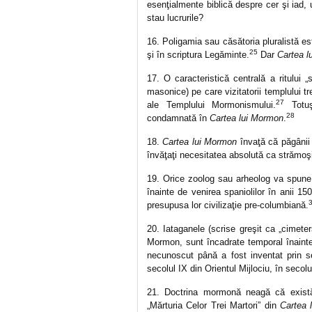
esenţialmente biblică despre cer şi iad,
stau lucrurile?
16. Poligamia sau căsătoria pluralistă e
25
şi în scriptura Legăminte.
Dar
Cartea l
17. O caracteristică centrală a ritului
masonice) pe care vizitatorii templului treb
27
ale Templului Mormonismului.
Totuş
28
condamnată în
Cartea lui Mormon
.
18.
Cartea lui Mormon
învaţă că păgânii 
învăţaţi necesitatea absolută ca strămoşii
19. Orice zoolog sau arheolog va spune
înainte de venirea spaniolilor în anii 1
presupusa lor civilizaţie pre-columbiană.
20. Iataganele (scrise greşit ca „cimeters
Mormon, sunt încadrate temporal înainte
necunoscut până a fost inventat prin 
secolul IX din Orientul Mijlociu, în seco
21. Doctrina mormonă neagă că există 
„Mărturia Celor Trei Martori” din
Cartea 