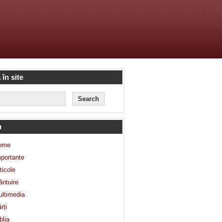
 în site
u
ome
portante
ticole
ntuire
ltimedia
rți
blia