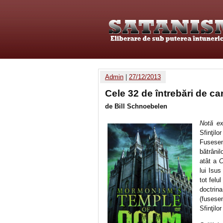
Admin
|
27/12/2013
Cele 32 de întrebări de c
de Bill Schnoebelen
Notă ex
Sfinţil
Fusesem
bătrânil
atât a
C
lui Isus
tot felu
doctri
(fusesem
Sfinţilo