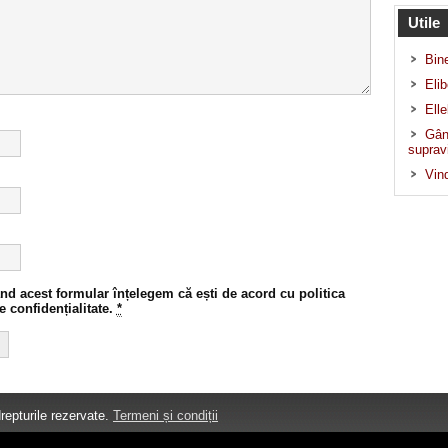
Utile
Bin
Elib
Ell
Gând
supravi
Vind
d acest formular înțelegem că ești de acord cu politica
e confidențialitate.
*
epturile rezervate.
Termeni și condiții