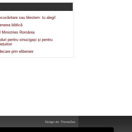
ecuvântare sau blestem: tu alegi!
erarea biblică
el Ministries România
uri pentru sinucigași și pentru
ețuitori
ecare prin eliberare
Design de: ThemeZee