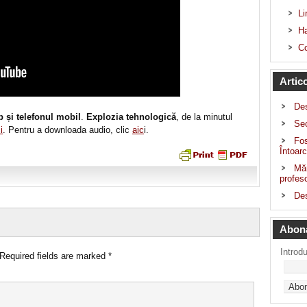
Li
Ha
Co
Artic
De
 și telefonul mobil
.
Explozia tehnologică
, de la minutul
Sec
i
. Pentru a downloada audio, clic
aic
i.
Fos
Întoarc
Măr
profeso
Des
Abon
Introd
Required fields are marked
*