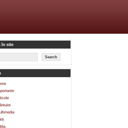
 în site
u
ome
portante
ticole
ntuire
ltimedia
rți
blia