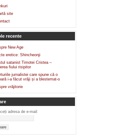
nkuri
rtă site
ntact
ole recente
spre New Age
te eretice: Shincheonji
tul satanist Timotei Cristea –
erea fiului risipitor
turiile jurnalistei care spune că o
ară i-a făcut vrăji și a blestemat-o
pre vrăjitorie
are
uceți adresa de e-mail: