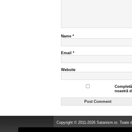
Name
*
Email
*
Website
Completân
noastră d
Copyright © 2011-2026 Satanism.ro. Toate dr