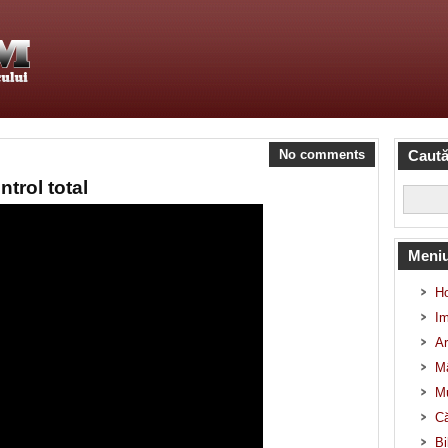
No comments
Caută
ntrol total
Meni
H
Im
Ar
Mâ
Mu
Că
Bi