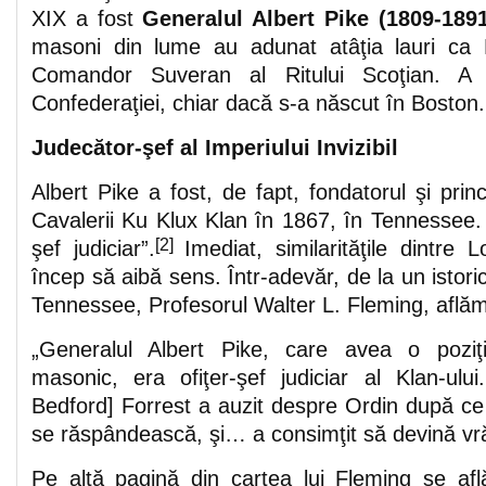
XIX a fost
Generalul Albert Pike (1809-1891
masoni din lume au adunat atâţia lauri ca 
Comandor Suveran al Ritului Scoţian. A 
Confederaţiei, chiar dacă s-a născut în Boston.
Judecător-şef al Imperiului Invizibil
Albert Pike a fost, de fapt, fondatorul şi princ
Cavalerii Ku Klux Klan în 1867, în Tennessee. E
[2]
şef judiciar”.
Imediat, similarităţile dintre
încep să aibă sens. Într-adevăr, de la un istori
Tennessee, Profesorul Walter L. Fleming, aflăm
„Generalul Albert Pike, care avea o poziţi
masonic, era ofiţer-şef judiciar al Klan-ulu
Bedford] Forrest a auzit despre Ordin după ce
se răspândească, şi… a consimţit să devină vrăj
Pe altă pagină din cartea lui Fleming se afl