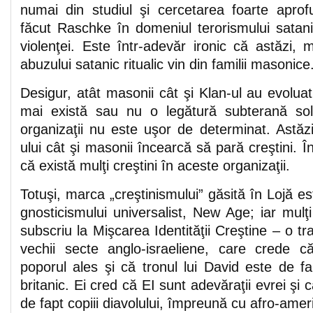
numai din studiul şi cercetarea foarte apro
făcut Raschke în domeniul terorismului satan
violenţei. Este într-adevăr ironic că astăzi, m
abuzului satanic ritualic vin din familii masonice
Desigur, atât masonii cât şi Klan-ul au evolua
mai există sau nu o legătură subterană sol
organizaţii nu este uşor de determinat. Astăz
ului cât şi masonii încearcă să pară creştini. Î
că există mulţi creştini în aceste organizaţii.
Totuşi, marca „creştinismului” găsită în Lojă e
gnosticismului universalist, New Age; iar mulţ
subscriu la Mişcarea Identităţii Creştine – o t
vechii secte anglo-israeliene, care crede c
poporul ales şi că tronul lui David este de f
britanic. Ei cred că EI sunt adevăraţii evrei şi
de fapt copiii diavolului, împreună cu afro-ameri