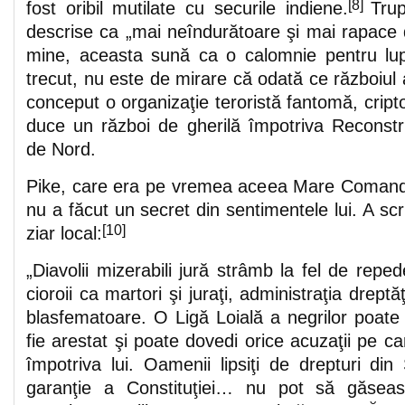
[8]
fost oribil mutilate cu securile indiene.
Trup
descrise ca „mai neîndurătoare şi mai rapace d
mine, aceasta sună ca o calomnie pentru l
trecut, nu este de mirare că odată ce războiul a
conceput o organizaţie teroristă fantomă, crip
duce un război de gherilă împotriva Reconstru
de Nord.
Pike, care era pe vremea aceea Mare Comandor
nu a făcut un secret din sentimentele lui. A scri
[
10]
ziar local:
„Diavolii mizerabili jură strâmb la fel de re
cioroii ca martori şi juraţi, administraţia dreptă
blasfematoare. O Ligă Loială a negrilor poate
fie arestat şi poate dovedi orice acuzaţii pe c
împotriva lui. Oamenii lipsiţi de drepturi din 
garanţie a Constituţiei… nu pot să găseas