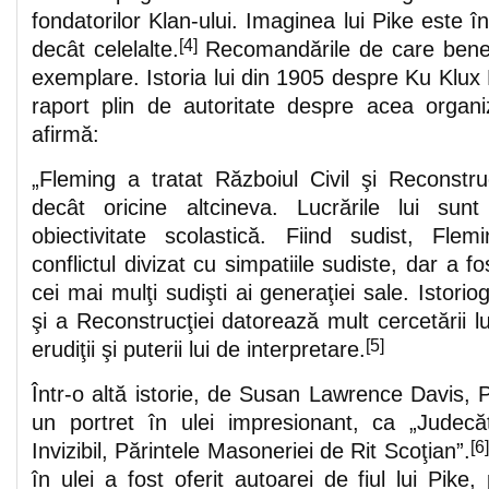
fondatorilor Klan-ului. Imaginea lui Pike este î
[4]
decât celelalte.
Recomandările de care benef
exemplare. Istoria lui din 1905 despre Ku Klux
raport plin de autoritate despre acea organi
afirmă:
„Fleming a tratat Războiul Civil şi Reconstru
decât oricine altcineva. Lucrările lui sun
obiectivitate scolastică. Fiind sudist, Fle
conflictul divizat cu simpatiile sudiste, dar a f
cei mai mulţi sudişti ai generaţiei sale. Istoriog
şi a Reconstrucţiei datorează mult cercetării lu
[5]
erudiţii şi puterii lui de interpretare.
Într-o altă istorie, de Susan Lawrence Davis, 
un portret în ulei impresionant, ca „Judecăt
[6
Invizibil, Părintele Masoneriei de Rit Scoţian”.
în ulei a fost oferit autoarei de fiul lui Pike,