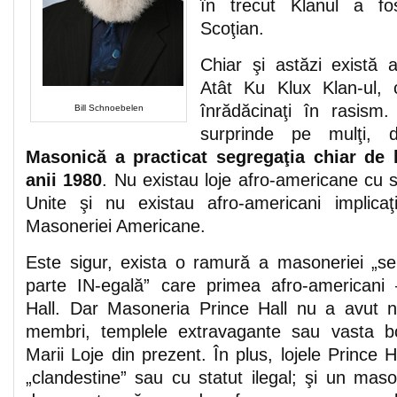
în trecut Klanul a fos
Scoţian.
Chiar şi astăzi există 
Atât Ku Klux Klan-ul, 
înrădăcinaţi în rasism.
Bill Schnoebelen
surprinde pe mulţi,
Masonică a practicat segregaţia chiar de 
anii 1980
. Nu existau loje afro-americane cu st
Unite şi nu existau afro-americani implic
Masoneriei Americane.
Este sigur, exista o ramură a masoneriei „s
parte IN-egală” care primea afro-americani
Hall. Dar Masoneria Prince Hall nu a avut n
membri, templele extravagante sau vasta b
Marii Loje din prezent. În plus, lojele Prince H
„clandestine” sau cu statut ilegal; şi un mas