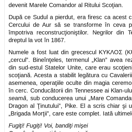
devenit Marele Comandor al Ritului Scoţian.
După ce Sudul a pierdut, era firesc ca acest c
Cercului de Aur să se transforme în ceva pr
împotriva reconstrucţioniştilor. Negrilor din
dreptul la vot în 1867.
Numele a fost luat din grecescul ΚΥΚΛΟΣ (
„cercul”. Bineînţeles, termenul „Klan” avea r
din sud-estul Statelor Unite, care erau scoţi
scoţiană. Acesta a stabilit legătura cu Cavaleri
asemenea, operaţiile oculte din magia ceremon
în cerc. Conducătorii din Tennessee ai Klan-ul
seamă
, sub conducerea unui „Mare Comanda
Dragon al Ţinutului”, Pike. El a scris chiar şi 
„Brigada Morţii”, care este complet. Iată ultimel
Fugiţi! Fugiţi! Voi, bandiţi mişei