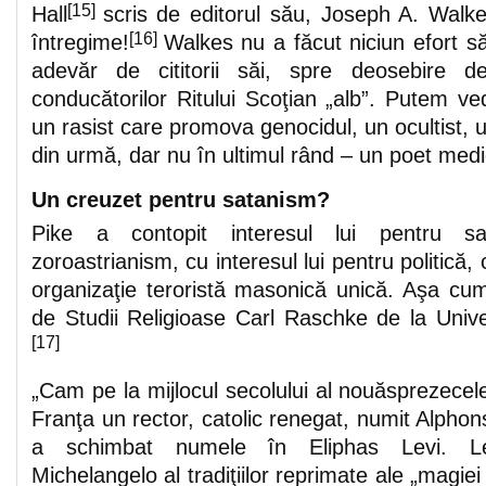
[
15]
Hall
scris de editorul său, Joseph A. Walker
[16]
întregime!
Walkes nu a făcut niciun efort s
adevăr de cititorii săi, spre deosebire de
conducătorilor Ritului Scoţian „alb”. Putem v
un rasist care promova genocidul, un ocultist, u
din urmă, dar nu în ultimul rând – un poet medi
Un creuzet pentru satanism?
Pike a contopit interesul lui pentru sa
zoroastrianism, cu interesul lui pentru politică,
organizaţie teroristă masonică unică. Aşa cu
de Studii Religioase Carl Raschke de la Unive
[17]
„Cam pe la mijlocul secolului al nouăsprezecel
Franţa un rector, catolic renegat, numit Alphon
a schimbat numele în Eliphas Levi. Le
Michelangelo al tradiţiilor reprimate ale „magie