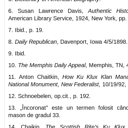
6. Susan Lawrence Davis,
Authentic His
American Library Service, 1924, New York, pp.
7. Ibid., p. 19.
8.
Daily Republican
, Davenport, Iowa 4/5/1898.
9. Ibid.
10.
The Memphis Daily Appeal
, Memphis, TN, 
11. Anton Chaitkin,
How Ku Klux Klan Mana
National Monument, New Federalist,
10/19/92, 
12. Schnoebelen, op.cit., p. 192.
13. „Încoronat” este un termen folosit cân
mason de gradul 33.
14. Chaikin,
The Scottish Rite’s Ku Klux