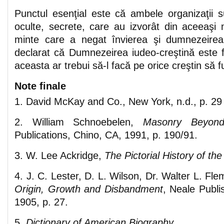
Punctul esenţial este că ambele organizaţii su
oculte, secrete, care au izvorât din aceeaşi
minte care a negat învierea şi dumnezeirea 
declarat că Dumnezeirea iudeo-creştină este f
aceasta ar trebui să-l facă pe orice creştin să f
Note finale
1. David McKay and Co., New York, n.d., p. 29
2. William Schnoebelen,
Masonry Beyond
Publications, Chino, CA, 1991, p. 190/91.
3. W. Lee Ackridge,
The Pictorial History of th
4. J. C. Lester, D. L. Wilson, Dr. Walter L. Fl
Origin, Growth and Disbandment
, Neale Publi
1905, p. 27.
5.
Dictionary of American Biography
.