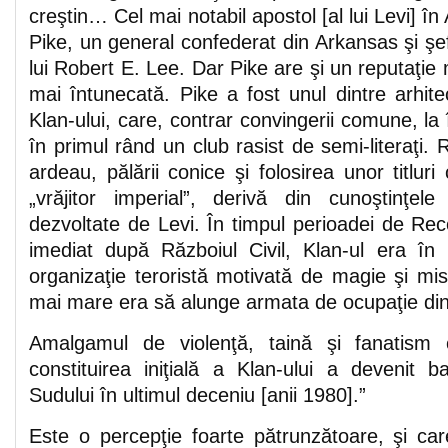
creştin… Cel mai notabil apostol [al lui Levi] în
Pike, un general confederat din Arkansas şi şe
lui Robert E. Lee. Dar Pike are şi un reputaţie 
mai întunecată. Pike a fost unul dintre arhitecţ
Klan-ului, care, contrar convingerii comune, la
în primul rând un club rasist de semi-literaţi. 
ardeau, pălării conice şi folosirea unor titlur
„vrăjitor imperial”, derivă din cunoştinţele 
dezvoltate de Levi. În timpul perioadei de Rec
imediat după Războiul Civil, Klan-ul era î
organizaţie teroristă motivată de magie şi mis
mai mare era să alunge armata de ocupaţie d
Amalgamul de violenţă, taină şi fanatism
constituirea iniţială a Klan-ului a devenit b
Sudului în ultimul deceniu [anii 1980].”
Este o percepţie foarte pătrunzătoare, şi car