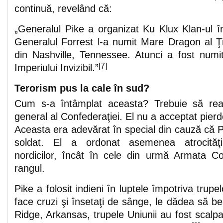
continuă, revelând că:
„Generalul Pike a organizat Ku Klux Klan-ul 
Generalul Forrest l-a numit Mare Dragon al Ţi
din Nashville, Tennessee. Atunci a fost numit
[
7]
Imperiului Invizibil.”
Terorism pus la cale în sud?
Cum s-a întâmplat aceasta? Trebuie să rea
general al Confederaţiei. El nu a acceptat pierd
Aceasta era adevărat în special din cauză că 
soldat. El a ordonat asemenea atrocităţ
nordicilor, încât în cele din urmă Armata Co
rangul.
Pike a folosit indieni în luptele împotriva trupel
face cruzi şi însetaţi de sânge, le dădea să be
Ridge, Arkansas, trupele Uniunii au fost scalpat