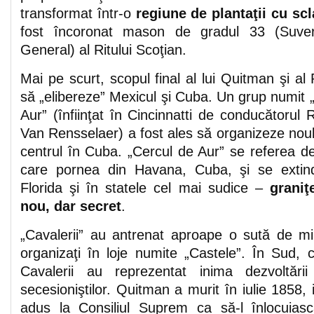
transformat într-o
regiune de plantaţii cu scl
fost încoronat mason de gradul 33 (Suve
General) al Ritului Scoţian.
Mai pe scurt, scopul final al lui Quitman şi al 
să „elibereze” Mexicul şi Cuba. Un grup numit „
Aur” (înfiinţat în Cincinnatti de conducătorul Ri
Van Rensselaer) a fost ales să organizeze noul
centrul în Cuba. „Cercul de Aur” se referea de
care pornea din Havana, Cuba, şi se extin
Florida şi în statele cel mai sudice –
graniţ
nou, dar secret
.
„Cavalerii” au antrenat aproape o sută de m
organizaţi în loje numite „Castele”. În Sud,
Cavalerii au reprezentat inima dezvoltării
secesioniştilor. Quitman a murit în iulie 1858, 
adus la Consiliul Suprem ca să-l înlocuias