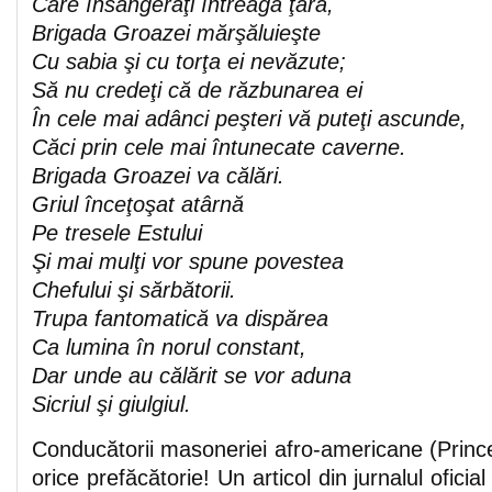
Care însângeraţi întreaga ţară,
Brigada Groazei mărşăluieşte
Cu sabia şi cu torţa ei nevăzute;
Să nu credeţi că de răzbunarea ei
În cele mai adânci peşteri vă puteţi ascunde,
Căci prin cele mai întunecate caverne.
Brigada Groazei va călări.
Griul înceţoşat atârnă
Pe tresele Estului
Şi mai mulţi vor spune povestea
Chefului şi sărbătorii.
Trupa fantomatică va dispărea
Ca lumina în norul constant,
Dar unde au călărit se vor aduna
Sicriul şi giulgiul.
Conducătorii masoneriei afro-americane (Prince
orice prefăcătorie! Un articol din jurnalul oficia