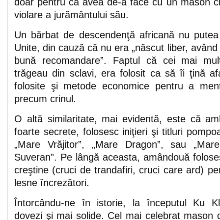
doar pentru că avea de-a face cu un mason cla
violare a jurământului său.
Un bărbat de descendenţă africană nu putea 
Unite, din cauză că nu era „născut liber, având 
bună recomandare”. Faptul că cei mai mulţ
trăgeau din sclavi, era folosit ca să îi ţină a
folosite şi metode economice pentru a men
precum crinul.
O altă similaritate, mai evidentă, este că am
foarte secrete, folosesc iniţieri şi titluri pom
„Mare Vrăjitor”, „Mare Dragon”, sau „Mare
Suveran”. Pe lângă aceasta, amândouă folose
creştine (cruci de trandafiri, cruci care ard) pe
lesne încrezători.
Întorcându-ne în istorie, la începutul Ku K
dovezi şi mai solide. Cel mai celebrat mason 