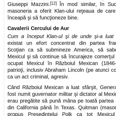
[12]
Giuseppi Mazzini.
În mod similar, în Su
masoneria a oferit Klan-ului reţeaua de car
înceapă şi să funcţioneze bine.
Cavalerii Cercului de Aur
Cum a început Klan-ul şi de unde şi-a luat
existat un efort concentrat din partea fran
Scoţian ca să submineze America, să sabot
Mexicul şi să continue să încurajeze comerţul
ocupat Mexicul în Războiul Mexican (1846-
patrioţi, inclusiv Abraham Lincoln (pe atunci
ca un act criminal, agresiv.
Când Războiul Mexican a luat sfârşit, Gener
fost numit guvernator militar şi dictator al Mexi
erau pregătite să pună mâna pe toată partea 
din California până în Texas. Quitman (mason
propus Preşedintelui Polk ca tot Mexicu