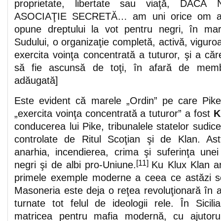
proprietate, libertate sau viaţă, DA
ASOCIAŢIE SECRETĂ… am uni orice om al
opune dreptului la vot pentru negri, în mar
Sudului, o organizaţie completă, activă, viguroa
exercita voinţa concentrată a tuturor, şi a căre
să fie ascunsă de toţi, în afară de membr
adăugată]
Este evident că marele „Ordin” pe care Pike 
„exercita voinţa concentrată a tuturor” a fost
K
conducerea lui Pike, tribunalele statelor sudic
controlate de Ritul Scoţian şi de Klan. Ast
anarhia, incendierea, crima şi suferinţa unei
[11]
negri şi de albi pro-Uniune.
Ku Klux Klan ar
primele exemple moderne a ceea ce astăzi s
Masoneria este deja o reţea revoluţionară în al
turnate tot felul de ideologii rele. În Sicil
matricea pentru mafia modernă, cu ajutorul 