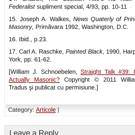
Federalist
supliment special, 4/93, pp. 10-11
15. Joseph A. Walkes,
News Quaterly of Princ
Masonry
, Primăvara 1992, Washington, D.C.
16. Ibid., p.23.
17. Carl A. Raschke,
Painted Black
, 1990, Har
York, pp. 61-62.
[William J. Schnoebelen,
Straight Talk #39:
Actually Masonic?
Copyright © 2011 Willia
Tradus şi publicat cu permisiune.]
Category:
Articole
|
Leave a Reply